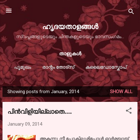
Skip to main content
ഹൃദയതാളങ്ങള്‍
സ്വപ്നങ്ങളുടെയും ചിന്തകളുടെയും ഭാവസംഗമം...
താളുകള്‍
പൂമുഖം
രാന്റം തോട്സ്
കലൈഡോസ്കോപ്
Showing posts from January, 2014
SHOW ALL
P
o
പിന്‍വിളിയില്ലാതെ....
s
t
January 09, 2014
s
അകന്നു നീ പോകിലുമിപ്പോള്‍ ഓര്‍മയായ്‌