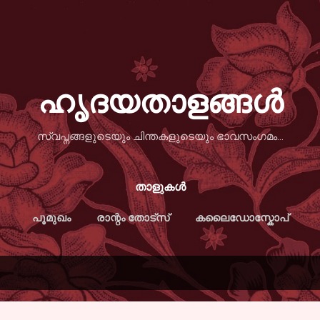
Skip to main content
ഹൃദയതാളങ്ങള്‍
സ്വപ്നങ്ങളുടെയും ചിന്തകളുടെയും ഭാവസംഗമം...
താളുകള്‍
പൂമുഖം
രാന്റം തോട്സ്
കലൈഡോസ്കോപ്