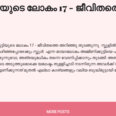
്ടിയുടെ ലോകം 17 - ജീവിതത
ുട്ടിയുടെ ലോകം 17 - ജീവിതത്തെ അറിഞ്ഞു തുടങ്ങുന്നു സ്കൂളിൽ
ിഞ്ഞപ്പോഴേക്കും സ്കൂൾ എന്ന മായാലോകം അമ്മിണിക്കുട്ടിയെ
ചിരുന്നുവോ, അത്രയുമധികം തന്നെ വേദനിപ്പിക്കാനും തുടങ്ങി
ടെ അടുത്തുമൊക്കെ യഥേഷ്ടം തുള്ളിച്ചാടി നടന്നിരുന്ന അവൾക്
ണീക്കുന്നത് മുതൽ എല്ലാ കാര്യങ്ങളും വലിയ ബുദ്ധിമുട്ടായി
 (എഴുന്നേല്പിച്ച്) കുളിച്ച് ഭക്ഷണം കഴിച്ചു എന്ന് വരുത്തി സ്കൂൾ ബസ
ിലെത്താനുള്ള ഓട്ടമാണ് എല്ലാ ദിവസവും രാവിലത്തെ പ്രധാന പ
ുമ്പോഴേക്കും അവൾ ക്ഷീണിച്ചു പോകും. ബസ്സിൽ അവൾക്ക് കൂട്ട
 കൂട്ടുകാരൊന്നും ഇല്ല. വീട്ടിൽ അത്യാവശ്യം വീറും വാശിയു
വമാണ്. എന്തെങ്കിലും തെറ്റ് പറ്റിയാൽ ടീച്ചർ ചീത്ത പറയുമോ
ക്കെ പഠിക്കാൻ രസമാണെങ്കിലും ഏതു നേരവും ക്ലാസിൽ ഇരുന്
MORE POSTS