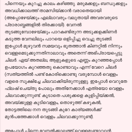
പിന്നെയും കുറച്ചു കാലം കഴിഞ്ഞു. മരുമക്കളും ബന്ധുക്കളും
അവധിക്കാലത്ത് താമസിയ്ക്കാൻ വരാതെയായി
(അപ്പോഴേയ്ക്കും എല്ലാവരും വലുതായി അവരവരുടെ
പ്രാരാബ്ധങ്ങളിൽ തിരക്കായി). വേനൽ
തുടങ്ങുമ്പോഴേയ്ക്കും പാറകണ്ടിരുന്ന അടുക്കളക്കിണർ
കടുത്ത വേനലിലും പാറയെ ഒളിപ്പിച്ചു വെച്ചു തുടങ്ങി.
ഇപ്പോൾ മുഴുവൻ സമയവും ഭൂതത്താൻ കിണറ്റിൽ നിന്നും
വെള്ളമെടുക്കുന്നതിനാലാവും അതെന്ന് അഭിപ്രായപ്പെട്ടു
ചിലർ. ഏയ് അതല്ല, ആളുകളുടെ എണ്ണം കുറഞ്ഞപ്പോൾ
ഉപയോഗം കുറഞ്ഞതു കൊണ്ടാവും എന്ന് വേറെ ചിലർ
(സത്യത്തിൽ പണ്ട് കോരിക്കൊണ്ടു വരുമ്പോൾ വെള്ളം
വളരെ സൂക്ഷിച്ചേ ചിലവാക്കിയിരുന്നുള്ളു. ഇപ്പോൾ വെറുതേ
ഫ്ലഷ് ചെയ്തു പോലും അതിനേക്കാൾ എത്രയോ വെള്ളം
ചിലവാക്കുന്നുണ്ട്. കൂടാതെ പശുക്കളെ കുളിപ്പിയ്ക്കൽ,
അവയ്ക്കുള്ള കുടിവെള്ളം, തൊഴുത്ത് കഴുകൽ,
തോട്ടത്തിലെ നന തുടങ്ങി കുറേ കാര്യങ്ങൾക്ക്
മുൻപത്തേക്കാൾ വെള്ളം ചിലവാക്കുന്നുണ്ട്).
അപ്പോൾ പിന്നെ വേനൽക്കാലത്ത് വെള്ളമുണ്ടാവാൻ