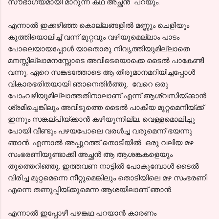
സൗഭാഗ്യമായി മാറുന്ന കഥ അച്ഛൻ പറയും.
എന്നാൽ ഇക്കഴിഞ്ഞ കൊല്ലങ്ങളിൽ മണ്ണും ചെളിയും
കുത്തിയൊലിച്ച് വന്ന് മുറ്റവും വഴിയുമെല്ലാം പാടം
പോലെയായപ്പോൾ യാതൊരു നിവൃത്തിയുമില്ലാതെ
മനസ്സില്ലാമനസ്സോടെ അവിടെയൊക്കെ ടൈൽ പാകേണ്ടി
വന്നു. ഏറെ സങ്കടത്തോടെ ആ തീരുമാനമറിയിച്ചപ്പോൾ
വികാരഭരിതയായി ഞാനെതിർത്തു. വേറെ ഒരു
പോംവഴിയുമില്ലാത്തതിനാലാണ് എന്ന് ആശ്വസിയ്ക്കാൻ
ശ്രമിച്ചെങ്കിലും അവിടുത്തെ ടൈൽ പാകിയ മുറ്റമെനിയ്ക്ക്
ഇന്നും സങ്കല്പിയ്ക്കാൻ കഴിയുന്നില്ല. വെള്ളമൊലിച്ചു
പോയി വീണ്ടും പഴയപോലെ വരൾച്ച വരുമെന്ന് ഭയന്നു
ഞാൻ. എന്നാൽ അപ്പുറത്ത് തൊടിയിൽ ഒരു വലിയ മഴ
സംഭരണിയുണ്ടാക്കി അച്ഛൻ ആ ആശങ്കകളെയും
തൂത്തെറിഞ്ഞു. ഇത്തവണ നാട്ടിൽ പോകുമ്പോൾ ടൈൽ
വിരിച്ച മുറ്റമെന്നെ നീറ്റുമെങ്കിലും തൊടിയിലെ മഴ സംഭരണി
എന്നെ തണുപ്പിയ്ക്കുമെന്ന ആശയിലാണ് ഞാൻ.
എന്നാൽ ഇപ്പോഴീ പഴങ്കഥ പറയാൻ കാരണം