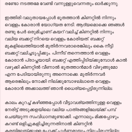
രണ്ടോ നടത്തമേ വേണ്ടി വന്നുള്ളുവെന്നതും ഓർക്കുന്നു.
ഇത്തിരി വലുതായപ്പോൾ ഭൂതത്താൻ കിണറ്റിൽ നിന്നും
വെള്ളം കോരാൻ യോഗ്യത നേടി. ആദ്യമൊക്കെ ഞങ്ങൾ
രണ്ടു പേർ ഒരുമിച്ചാണ് കയറ് വലിച്ച് കിണറ്റിൽ നിന്നും
വലിയ ബക്കറ്റ് നിറയെ വെള്ളം കോരിയത്. ബക്കറ്റ്
മുകളിലെത്തിയാൽ മുതിർന്നവരാരെങ്കിലും കൈ നീട്ടി
ബക്കറ്റ് വലിച്ചടുപ്പിക്കും. പിന്നീട് തന്നെത്താൻ വെള്ളം
കോരാൻ പ്രാപ്തയായി. ബക്കറ്റ് എത്തിപ്പിടിയ്ക്കുമ്പോൾ കാൽ
വഴുക്കി കിണറ്റിൽ വീണാൽ ഭൂതത്താൻമാർ വിഴുങ്ങുമോ
എന്ന പേടിയായിരുന്നു അന്നൊക്കെ. മുതിർന്നവർ
ആരെങ്കിലും നോക്കി നില്ക്കുമ്പോഴല്ലാതെ വെള്ളം
കോരാൻ അക്കാലത്ത് ഞാൻ ധൈര്യപ്പെട്ടിരുന്നില്ല.
കാലം കുറച്ച് കഴിഞ്ഞപ്പോൾ വീട്ടാവശ്യത്തിനുള്ള വെള്ളം
നേരിട്ട് അടുക്കളയിലെ വലിയ പാത്രങ്ങളിലേയ്ക്ക് പമ്പ്
ചെയ്യുന്ന സംവിധാനമുണ്ടാക്കി. എന്നാലും മിക്കപ്പോഴും
കറണ്ട് ഒളിച്ചുകളിച്ചിരുന്നതിനാൽ കിണറ്റിൻ
കരയിലേയ്ക്കുള്ള പോക്ക് പൂർണ്ണമായും നിലച്ചിരുന്നില്ല.