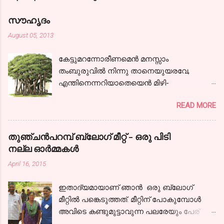
m
e
സൗഹൃദം
n
August 05, 2013
t
കേട്ടുമറന്നോരീണമെന്‍ മനസ്സാം
s
തംബുരുവില്‍ നിന്നു താനെയുയരവേ,
എന്തിനെന്നറിയാതെയെന്‍ മിഴി-
കളൊരുമാത്ര സജലങ്ങളായ്! കാലരഥമേറി
READ MORE
ഞാനേറെ ദൂരം പോയ്‌ കാണാകാഴ്ചകള്‍
തന്‍ മാധുര്യവുമായ്; ഒടുവിലൊരു
പന്ഥാവിന്‍ മുന്നിലെത്തിയന്തിച്ചു- നില്‍ക്കേ
തുഞ്ചന്‍പറമ്പ് ബ്ലോഗ്‌ മീറ്റ്‌ - ഒരു പിടി
കേട്ടു,ഞാനായീണം വീണ്ടും.
നല്ല ഓര്‍മ്മകള്‍
നിന്നോര്‍മ്മകളെന്നില്‍ നിറഞ്ഞ നേരം നിന്‍
April 16, 2015
പുഞ്ചിരിയെന്നില്‍ വിടര്‍ന്ന നേരം
കൌമാരത്തിന്‍ കൈപിടിച്ചിന്നു ഞാന്‍
ഇതാദ്യമായാണ് ഞാന്‍ ഒരു ബ്ലോഗ്‌
കാലത്തിന്‍ വഴികളിലൂടൊന്ന്‍ തിരിഞ്ഞു
മീറ്റില്‍ പങ്കെടുത്തത്. മീറ്റിന് പോകുമ്പോള്‍
നടന്നു... ഇല്ലില്ല
അവിടെ കണ്ടുമുട്ടാവുന്ന പലരേയും പേര്
കോലാഹലമൊന്നുപോലുമവിടെ, വീണില്ല
പറഞ്ഞാലെങ്കിലും ഞാന്‍ തിരിച്ചറിയും എന്ന