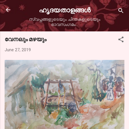
Skip to main content
ഹൃദയതാളങ്ങള്‍
സ്വപ്നങ്ങളുടെയും ചിന്തകളുടെയും
ഭാവസംഗമം...
വേനലും മഴയും
June 27, 2019