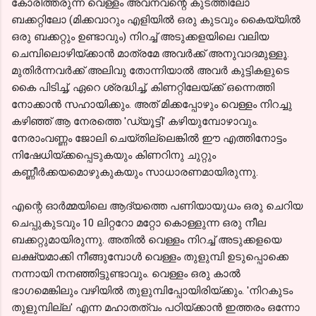
കോരിത്തരുന്ന വെള്ളം അവനവന്റെ കുടത്തിലോ
ബക്കറ്റിലോ (മിക്കവാറും എളിയിൽ ഒരു കുടവും കൈയ്യിൽ
ഒരു ബക്കറ്റും ഉണ്ടാവും) നിറച്ച് അടുക്കളയിലെ വലിയ
ചെമ്പിലൊഴിയ്ക്കാൻ മാത്രമേ അവർക്ക് അനുവാദമുള്ളൂ.
മുതിർന്നവർക്ക് അലിവു തോന്നിയാൽ അവർ കുട്ടികളുടെ
കൈ പിടിച്ച്, ഏറെ ശ്രദ്ധിച്ച്, കിണറ്റിലേയ്ക്ക് ഒന്നെത്തി
നോക്കാൻ സഹായിക്കും. അത് മിക്കപ്പോഴും വെള്ളം നിറച്ചു
കഴിഞ്ഞ് ആ നേരത്തെ 'ഡ്യൂട്ടി' കഴിയുമ്പോഴാവും.
നേരാംവണ്ണം ജോലി ചെയ്തില്ലെങ്കിൽ ഈ എത്തിനോട്ടം
നിഷേധിയ്ക്കപ്പെടുകയും കിണറിനു ചുറ്റും
കണ്ണീർക്കയമൊഴുകുകയും സാധാരണമായിരുന്നു.
എന്റെ ഓർമ്മയിലെ ആദ്യത്തെ പണിയായുധം ഒരു ചെറിയ
ചെപ്പുകുടവും 10 ലിറ്ററോ മറ്റോ കൊള്ളുന്ന ഒരു നീല
ബക്കറ്റുമായിരുന്നു. അതിൽ വെള്ളം നിറച്ച് അടുക്കളയെ
ലക്ഷ്യമാക്കി നീങ്ങുമ്പോൾ വെള്ളം തുളുമ്പി ഉടുപ്പൊക്കെ
നന്നായി നനഞ്ഞിട്ടുണ്ടാവും. വെള്ളം ഒരു കാൽ
ഭാഗമെങ്കിലും വഴിയിൽ തുളുമ്പിപ്പോയിരിയ്ക്കും. 'നിറകുടം
തുളുമ്പില്ല' എന്ന മഹാതത്വം പഠിയ്ക്കാൻ ഇത്തരം ഒന്നോ