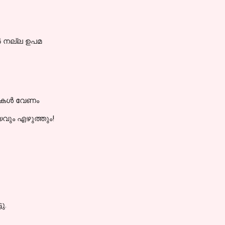
 നല്ല ഉപമ
കള്‍ വേണം
ും എഴുത്തും!
ു.