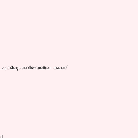
.എങ്കിലും കവിതയല്ലേ ..കലക്കി
id…