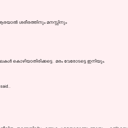
്ന ആരയാൽ ശരീരത്തിനും മനസ്സിനും
കള്‍ കൊഴിയാതിരിക്കട്ടെ . മരം വേരോടട്ടെ ഇനിയും.
said…