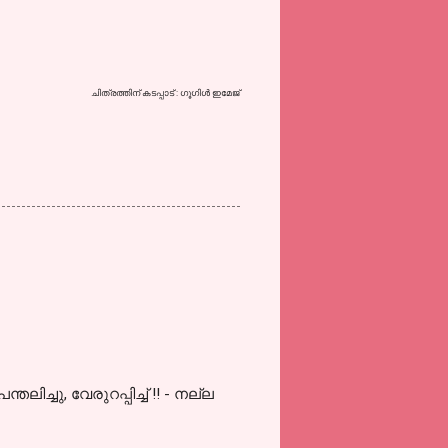
ചിത്രത്തിന് കടപ്പാട് : ഗൂഗിള്‍ ഇമേജ്
ച്ചു, വേരുറപ്പിച്ച് !! - നല്ല