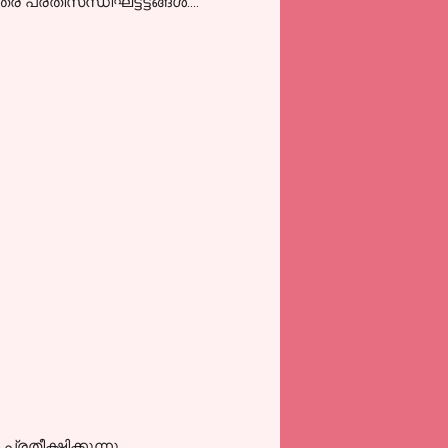
്രതിസന്ധിഘട്ടട്ടങ്ങൾ....
രതീക്ഷിക്കുന്നു .