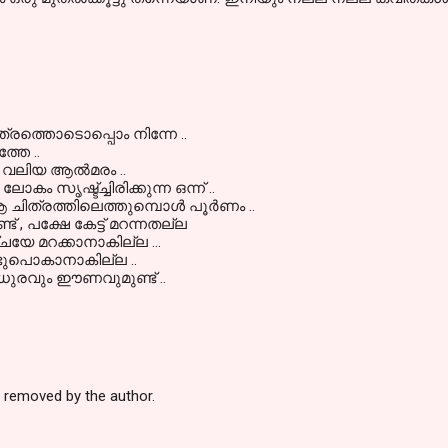
ചിത്രത്തൊടൊപ്പൊം നിന്നേ ..
്തേ ..
വലിയ ആല്‍മരം ..
ലോകം സൃഷ്ട്ച്ചിരിക്കുന്ന ഒന്ന് ..
ചിത്രത്തിലെത്തുമ്പൊള്‍ പൂര്‍ണം ..
് , പക്ഷേ കേട്ട് മറന്നതല്ല
ചയേ മറക്കാനാകില്ല ...
പൊകാനാകില്ല ..
 മധുരവും ഈണവുമുണ്ട് ..
removed by the author.