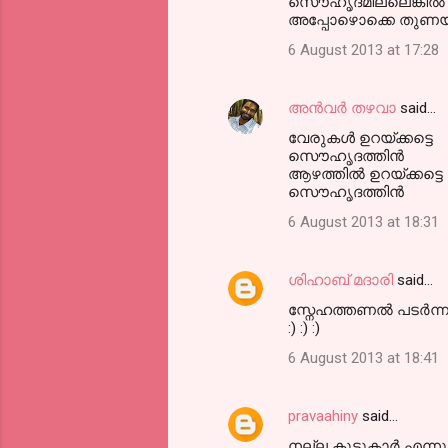
സൌഹൃദമില്ലെങ്കിൽ ജീ
അപ്പോഴൊക്കെ തുണയാ
6 August 2013 at 17:28
അൻവർ തഴവാ
said…
വേരുകൾ ഉറയ്ക്കട്ടെ
സൌഹൃദത്തിൻ
ആഴത്തിൽ ഉറയ്ക്കട്ടെ
സൌഹൃദത്തിൻ
6 August 2013 at 18:31
ശിഹാബ് മദാരി
said…
സ്നേഹത്തണൽ പടർന്നു 
:) :) :)
6 August 2013 at 18:41
pravaahiny
said…
നല്ല കൂട്ടുകാര്‍ എന്ന