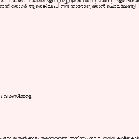
വിതം തന്നെയില്ല എന്നുറപ്പുള്ളയാളാണു ഞാനും. എത്രയെത്ര പ
യി തോഴർ ആരെങ്കിലും...! നന്ദിയാരോടു ഞാൻ ചൊല്ലേണ്ടൂ!
വികസിക്കട്ടെ.
ും ഒരു മുതല്‍ക്കൂട്ടു തന്നെയാണ്. ഇനിയും നല്ല നല്ല കവിതകള്‍ പ്