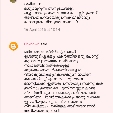
ശരിയാണ്..
മധുരമൂറുന്ന അനുഭവങ്ങള്...
ശ്ശെ.. ന്നാലും ഇങ്ങനൊരു പോസ്റ്റിടുമെന്ന്
ആദ്യെ പറയായിരുന്നെങ്കില് ഞാനും
ഫോട്ടോക്ക് നിന്നുതന്നെനെ.. :D
16 April 2015 at 13:14
Unknown
said…
ബ്ലോഗേര്‍സ് മീറ്റിന്റെ സര്‍വ്വ
ഉള്‍ത്തുടിപ്പുകളും പകര്‍ത്തിയ ഒരു പോസ്റ്റ്.
കൂടാതെ ഇത്രയും നല്ലൊരു
സംരഭത്തിനെതിരെയുള്ള
ആരോപണങ്ങള്‍ക്കെതിരായുള്ള
വ്യാകുലതകളും."കായ്ക്കുന്ന മാവിനേ
കല്ലെറിയൂ" എന്ന പൊതു തത്വം
മനസ്സിലാക്കി ഇത്തരം സൌഹൃദ സദസ്സുകള്‍
ഇനിയും ഉണ്ടാവട്ടെ എന്ന് മനസ്സുകൊണ്ട്
പ്രാര്‍ത്ഥിക്കുന്നതോടൊപ്പം ബ്ലോഗിന്റെ
അണിയറ പ്രവര്‍ത്തകര്‍ക്കും അതു പോലെ
ഇ-മഷിയുടെ ചുക്കാന്‍ പിടിക്കുന്ന
നിഷേച്ചിക്കും പ്രത്യേക അഭിനന്ദനങ്ങള്‍
അറിയിക്കുന്നു. നന്ദി !