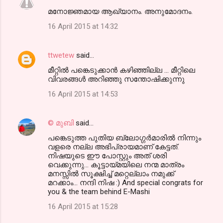
മനോജ്ഞമായ ആഖ്യാനം. അനുമോദനം.
16 April 2015 at 14:32
ttwetew
said…
മീറ്റിൽ പങ്കെടുക്കാൻ കഴിഞ്ഞില്ല ... മീറ്റിലെ
വിവരങ്ങൾ അറിഞ്ഞു സന്തോഷിക്കുന്നു
16 April 2015 at 14:53
© മുബി
said…
പങ്കെടുത്ത പുതിയ ബ്ലോഗ്ഗര്‍മാരില്‍ നിന്നും
വളരെ നല്ല അഭിപ്രായമാണ് കേട്ടത്.
നിഷയുടെ ഈ പോസ്റ്റും അത് ശരി
വെക്കുന്നു... കൂട്ടായ്മയിലെ നന്മ മാത്രം
മനസ്സില്‍ സൂക്ഷിച്ച് മറ്റെല്ലാം നമുക്ക്
മറക്കാം... നന്ദി നിഷ :) And special congrats for
you & the team behind E-Mashi
16 April 2015 at 15:28