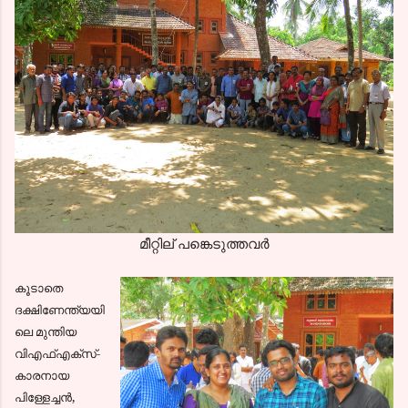
മീറ്റില് പങ്കെടുത്തവര്‍
കൂടാതെ
ദക്ഷിണേന്ത്യയി
ലെ മുന്തിയ
വിഎഫ്എക്സ്-
കാരനായ
പിള്ളേച്ചന്‍,