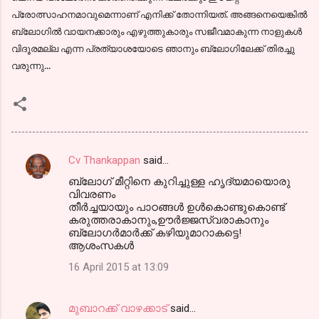
പ്രോത്സാഹനമാവുമെന്നാണ് എനിക്ക് തോന്നിയത്. അങ്ങനെയെങ്കില്‍
ബ്ലോഗില്‍ വായനക്കാരും എഴുത്തുകാരും സജീവമാകുന്ന നാളുകള്‍
വിദൂരമല്ല എന്ന പ്രത്യാശയോടെ ഞാനും ബ്ലോഗിലേക്ക് തിരച്ചു
വരുന്നു...
Cv Thankappan
said…
C
ബ്ലോഗ് മീറ്റിനെ കുറിച്ചുള്ള ഹൃദ്യമായൊരു
o
വിവരണം
m
തീര്‍ച്ചയായും പാഠങ്ങള്‍ ഉള്‍കൊണ്ടുകൊണ്ട്
കരുത്തരാകാനും,ഊര്‍ജ്ജസ്വരാകാനും
m
ബ്ലോഗര്‍മാര്‍ക്ക് കഴിയുമാറാകട്ടെ!
ആശംസകള്‍
e
n
16 April 2015 at 13:09
t
s
മുബാറക്ക് വാഴക്കാട്
said…