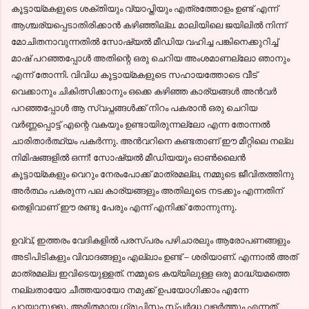
കൂട്ടായ്മകളുടെ ശക്തിയും വ്യാപ്തിയും എത്രത്തോളം ഉണ്ട് എന്ന്
ആശ്ചര്യപ്പെടാതിരിക്കാന്‍ കഴിഞ്ഞില്ല. മാലിയിലെ ജയിലില്‍ നിന്ന്
മോചിതനാവുന്നതില്‍ സോഷ്യല്‍ മീഡിയ വഹിച്ച പങ്കിനെക്കുറിച്ച്
മാഷ്‌ പറഞ്ഞപ്പോള്‍ അതിന്റെ ഒരു ചെറിയ അംശമാണല്ലോ ഞാനും
എന്ന് തോന്നി. വിവിധ കൂട്ടായ്മകളുടെ സഹായത്തോടെ വീട്
വെക്കാനും ചികിത്സിക്കാനും ഒക്കെ കഴിഞ്ഞ കാര്യങ്ങള്‍ അന്‍വര്‍
പറഞ്ഞപ്പോള്‍ ആ സ്വപ്നങ്ങള്‍ക്ക് നിറം പകരാന്‍ ഒരു ചെറിയ
വര്‍ണ്ണപ്പൊട്ട് എന്റെ വകയും ഉണ്ടായിരുന്നല്ലോ എന്ന തോന്നല്‍
ചാരിതാര്‍ത്ഥ്യം പകര്‍ന്നു. അന്‍വറിനെ കണ്ടതാണ് ഈ മീറ്റിലെ നല്ല
നിമിഷങ്ങളില്‍ ഒന്ന്! സോഷ്യല്‍ മീഡിയയും ഓണ്‍ലൈന്‍
കൂട്ടായ്മകളും വെറും നേരംപോക്ക് മാത്രമല്ല, നമ്മുടെ ജീവിതത്തിനു
അര്‍ത്ഥം പകരുന്ന പല കാര്യങ്ങളും അതിലൂടെ നടക്കും എന്നതിന്
തെളിവാണ് ഈ രണ്ടു പേരും എന്ന് എനിക്ക് തോന്നുന്നു.
ഉവ്വ്, ഇത്തരം വേദികളില്‍ പരസ്പരം പഴിചാരലും ആരോപണങ്ങളും
അടിപിടികളും വിവാദങ്ങളും എല്ലാം ഉണ്ട് – ശരിയാണ്. എന്നാല്‍ അത്
മാത്രമല്ല ഇവിടെയുള്ളത്. നമ്മുടെ കയ്യിലുള്ള ഒരു മാദ്ധ്യമത്തെ
നല്ലതായോ ചീത്തയായോ നമുക്ക് ഉപയോഗിക്കാം എന്നേ
പറയാനുള്ളൂ. അമിതമായ ഗ്രൂപ്പിസം സ്പര്‍ദ്ധ വളര്‍ത്തും എന്നത്