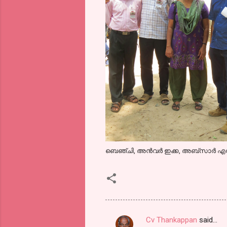
ബെഞ്ചി, അന്‍വര്‍ ഇക്ക, അബ്സാര്‍ എ
Cv Thankappan
said…
C