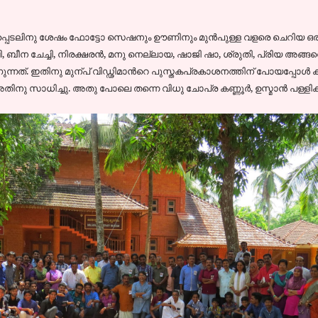
െടലിനു ശേഷം ഫോട്ടോ സെഷനും ഊണിനും മുന്‍പുള്ള വളരെ ചെറിയ ഒരി
ി. വി, ബീന ചേച്ചി, നിരക്ഷരന്‍, മനു നെല്ലായ, ഷാജി ഷാ, ശ്രുതി, പ്രിയ അങ
്നത്. ഇതിനു മുന്പ് വിഡ്ഢിമാന്‍റെ പുസ്തകപ്രകാശനത്തിന് പോയപ്പോള്‍ കണ്
ു സാധിച്ചു. അതു പോലെ തന്നെ വിധു ചോപ്ര കണ്ണൂര്‍, ഉസ്മാന്‍ പള്ളിക്ക