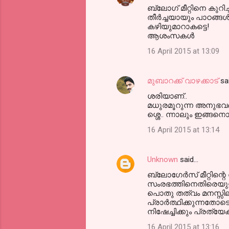
ബ്ലോഗ് മീറ്റിനെ കുറ
o
തീര്‍ച്ചയായും പാഠങ്ങ
m
കഴിയുമാറാകട്ടെ!
ആശംസകള്‍
m
16 April 2015 at 13:09
e
n
മുബാറക്ക് വാഴക്കാട്
sa
t
ശരിയാണ്..
s
മധുരമൂറുന്ന അനുഭവങ്ങ
ശ്ശെ.. ന്നാലും ഇങ്ങനൊ
16 April 2015 at 13:14
Unknown
said…
ബ്ലോഗേര്‍സ് മീറ്റിന്റ
സംരഭത്തിനെതിരെയുള്
പൊതു തത്വം മനസ്സിലാ
പ്രാര്‍ത്ഥിക്കുന്നതോ
നിഷേച്ചിക്കും പ്രത്യേക
16 April 2015 at 13:16