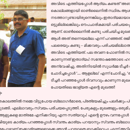
അവിടെ എത്തിയപ്പോള്‍ ആദ്യം കണ്ടത് ‘അബസ
കൊല്ലങ്ങളായി ഓണ്‍ലൈനില്‍ സ്ഥിരം ആ
നടത്താറുണ്ടായിരുന്നെങ്കിലും ഇതാദ്യമായാ
ഒട്ടുമില്ലെങ്കിലും ഔപചാരികമായി പരിചയപ്പെട
ആണ്. ഓണ്‍ലൈനില്‍ കണ്ടു പരിചയിച്ച മുഖങ്
ആള്‍ അത് തന്നെയല്ലേ എന്ന് പറഞ്ഞത്. രജിസ്
പലരെയും കണ്ടു – മിക്കവരും പരിചയമില്ലാത്ത
അവിടെ എത്തിയത്. പല തവണ ഫോണില്‍ സംസാരിച്
കാണുന്നത് ഇതാദ്യം! സന്തോഷത്തോടെ ഹസ
അന്വേഷിച്ചു. അതിനിടയില്‍ സുധര്‍മ്മ ടീച്ചര്‍
ചോദിച്ചപ്പോള്‍ ‘.... ആളല്ലേ’ എന്ന്‍ ചോദിച്ചു
ടീച്ചര്‍ പറഞ്ഞപ്പോള്‍ ദിവസവും കാണുന്ന മുഖങ
പോയതിലെ ജാള്യത എന്റെ മുഖത്ത്!
പം
കാലത്തില്‍ നമ്മെ വിട്ടുപോയ ബ്ലോഗര്‍മാരെ, പ്രത്യേകിച്ചും പലര്‍ക്കും
‍ തുടങ്ങി. എല്ലാവരും സ്വയം പരിചയപ്പെടുത്തി. പേരുകളും മുഖങ്ങളും ഒരുമിച
്ച് ആളുകളെ മാത്രമേ എനിക്കറിയൂ എന്ന സത്യവും! എന്റെ ഊഴം വന്നപ്പോള്
-മഷിയുടെ കാര്യം പറഞ്ഞപ്പോള്‍ സ്വന്തം കാര്യം പറയാനും സ്വന്തം ബ്ലോഗ
ഞപ്പോഴാണ് ഇക്കാര്യങ്ങളൊക്കെ ഞാന്‍ പറയാതെ ബാക്കിവെച്ചു എന്ന്‍ അറി