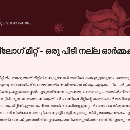
Skip to main content
ും ഭാവസംഗമം...
ഗ്‌ മീറ്റ്‌ - ഒരു പിടി നല്ല ഓര്‍മ്മ
ില്‍ പങ്കെടുത്തത്. മീറ്റിന് പോകുമ്പോള്‍ അവിടെ കണ്ടുമുട്ടാവുന്ന പലരേയ
ുന്നു. ബ്ലോഗിംഗ് രംഗത്ത് അത്ര സജീവമല്ലെങ്കിലും ചുരുക്കം ചില ചര്‍ച്ചക
തിരക്കും മറ്റുമായപ്പോള്‍ എഴുത്ത് നന്നേ കുറഞ്ഞു. വായനയും... അതില്‍ നിന
ിക്കുന്ന നേരത്താണ് തുഞ്ചന്‍ പറമ്പിലെ മീറ്റിന്റെ കാര്യങ്ങള്‍ അറിയുന്
്നാലും മീറ്റിന് ഏതാനും ദിവസങ്ങള്‍ ബാക്കിയുള്ളപ്പോള്‍ വരെ ഒരു തീരുമ
ങള്‍ ബാക്കി നില്‍ക്കേ സാബു (കൊട്ടോട്ടി) വിളിക്കുകയും തീര്‍ച്ചയായും വരണം എന
്ര വൈകീട്ടത്തേയ്ക്ക് മാറ്റുകയും രാവിലെ തുഞ്ചന്‍ പറമ്പില്‍ എത്തുക