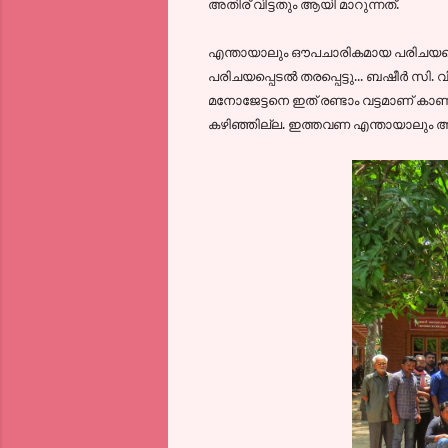
അതിര് വിട്ടതും ആയി മാറുന്നത്.
എന്തായാലും ഔപചാരികമായ പരിചയപ്പ
പരിചയപ്പെടല്‍ തരപ്പെട്ടു... ബഷീര്‍ സ
മനോജേട്ടനെ ഇത് രണ്ടാം വട്ടമാണ് കാണുന
കഴിഞ്ഞില്ല. ഇത്തവണ എന്തായാലും അതിന