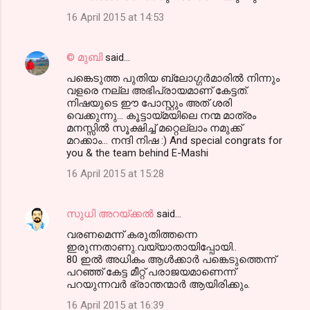
16 April 2015 at 14:53
© മുബി
said…
പങ്കെടുത്ത പുതിയ ബ്ലോഗ്ഗര്‍മാരില്‍ നിന്നും
വളരെ നല്ല അഭിപ്രായമാണ് കേട്ടത്.
നിഷയുടെ ഈ പോസ്റ്റും അത് ശരി
വെക്കുന്നു... കൂട്ടായ്മയിലെ നന്മ മാത്രം
മനസ്സില്‍ സൂക്ഷിച്ച് മറ്റെല്ലാം നമുക്ക്
മറക്കാം... നന്ദി നിഷ :) And special congrats for
you & the team behind E-Mashi
16 April 2015 at 15:28
സുധി അറയ്ക്കൽ
said…
വരണമെന്ന് കരുതിത്തന്നെ
ഇരുന്നതാണു.വയ്യാതായിപ്പോയി..
80 ഇൽ അധികം ആൾക്കാർ പങ്കെടുത്തെന്ന്
പറഞ്ഞ്‌ കേട്ട മീറ്റ്‌ പരാജയമാണെന്ന്
പറയുന്നവർ ഭ്രാന്തന്മാർ ആയിരിക്കും.
16 April 2015 at 16:39