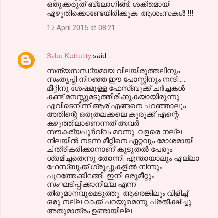
ഒതുക്കരുത് ബ്ലോഗിങ്ങ്. ശക്തമായി
എഴുതിക്കൊണ്ടേയിരിക്കുക. ആശംസകൾ !!!
17 April 2015 at 08:21
Sabu Kottotty
said…
സത്യസന്ധ്യമായ വിലയിരുത്തലിനും
സംതൃപ്തി നിറഞ്ഞ ഈ പോസ്റ്റിനും നന്ദി......
മീറ്റിനു ശേഷമുള്ള ഫേസ്ബുക്ക് ചർച്ചകൾ
കണ്ട് മനസ്സുമടുത്തിരിക്കുകയായിരുന്നു.
എവിടെനിന്ന് ആര് എങ്ങനെ പറഞ്ഞാലും
അതിന്റെ ഒരുതലക്കലെ കുരുക്ക് എന്റെ
കഴുത്തിലാണെന്നത് അവർ
സൗകര്യപൂർവ്വം മറന്നു. വളരെ നല്ല
നിലയിൽ നടന്ന മീറ്റിനെ ഏറ്റവും മോശമായി
ചിത്രീകരിക്കാനാണ് കൂടുതൽ പേരും
ശ്രമിച്ചതെന്നു തോന്നി. എന്തായാലും എല്ലാ
ഫേസ്ബുക്ക് ഗ്രൂപ്പുകളിൽ നിന്നും
പുറത്തേക്കിറങ്ങി. ഇനി ഒരുമീറ്റും
സംഘടിപ്പിക്കാനില്ല എന്ന
തീരുമാനവുമെടുത്തു. ആരെങ്കിലും വിളിച്ച്
ഒരു നല്ല വാക്ക് പറയുമെന്നു പ്രതീക്ഷിച്ചു.
അതുമാത്രം ഉണ്ടായില്ല.....