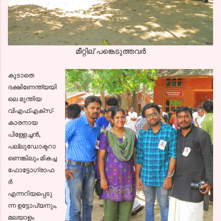
മീറ്റില് പങ്കെടുത്തവര്‍
കൂടാതെ
ദക്ഷിണേന്ത്യയി
ലെ മുന്തിയ
വിഎഫ്എക്സ്-
കാരനായ
പിള്ളേച്ചന്‍,
പല്ലുഡോക്ടറാ
ണെങ്കിലും മികച്ച
ഫോട്ടോഗ്രാഫ
ര്‍
എന്നറിയപ്പെടു
ന്ന ഉട്ടോപ്യനും,
മലയാളം