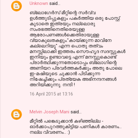
Unknown
said…
ബ്ലോഗേര്‍സ് മീറ്റിന്റെ സര്‍വ്വ
ഉള്‍ത്തുടിപ്പുകളും പകര്‍ത്തിയ ഒരു പോസ്റ്റ്.
കൂടാതെ ഇത്രയും നല്ലൊരു
സംരഭത്തിനെതിരെയുള്ള
ആരോപണങ്ങള്‍ക്കെതിരായുള്ള
വ്യാകുലതകളും."കായ്ക്കുന്ന മാവിനേ
കല്ലെറിയൂ" എന്ന പൊതു തത്വം
മനസ്സിലാക്കി ഇത്തരം സൌഹൃദ സദസ്സുകള്‍
ഇനിയും ഉണ്ടാവട്ടെ എന്ന് മനസ്സുകൊണ്ട്
പ്രാര്‍ത്ഥിക്കുന്നതോടൊപ്പം ബ്ലോഗിന്റെ
അണിയറ പ്രവര്‍ത്തകര്‍ക്കും അതു പോലെ
ഇ-മഷിയുടെ ചുക്കാന്‍ പിടിക്കുന്ന
നിഷേച്ചിക്കും പ്രത്യേക അഭിനന്ദനങ്ങള്‍
അറിയിക്കുന്നു. നന്ദി !
16 April 2015 at 13:16
Melvin Joseph Mani
said…
മീറ്റിൽ പങ്കെടുക്കാൻ കഴിഞ്ഞില്ല -
ഓർക്കാപുറത്തുകിട്ടിയ പണികൾ കാരണം...
നല്ല വിവരണം... :)