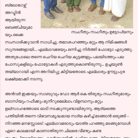
ബ്ലോഗേഴ്സ്
അഡ്മിന്‍
ആയിരുന്ന
ബെഞ്ചിയുമാ
സംഗീതും സംഗീതും ഉട്ടോപ്യനും
യും ഒക്കെ
സംസാരിക്കുവാന്‍ സാധിച്ചു. തമാശപറഞ്ഞും മറ്റും ആ നിമിഷങ്ങള്‍
സുന്ദരങ്ങളായി... എല്ലാവരേയും ഒന്നിച്ചു നിര്‍ത്തി ഫോട്ടോ എടുത്തു.
അതുപോലെ തന്നെ ചെറിയ ചെറിയ കൂട്ടങ്ങളും പലയിടത്തും പല
പോസുകളിലും ഫോട്ടോകള്‍ എടുത്തുകൊണ്ടിരുന്നു... ഉച്ചയൂണ്‍
തയ്യാറായി എന്ന അറിയിപ്പു കിട്ടിയതോടെ എല്ലാരും ഊട്ടുപുര
ലക്ഷ്യമാക്കി നടന്നു.
അന്‍വര്‍ ഇക്കയും സാബുവും ഡോ ആര്‍ കെ തിരൂരും സംഗീതുമാരും
ബാസിയും റഫീക്കും മുനീറുമെല്ലാം വിളമ്പാനും മറ്റും
ഉല്സാഹത്തോടെ ഓടി നടക്കുന്നുണ്ടായിരുന്നു. ആദ്യത്തെ
പന്തിയില്‍ തന്നെ വിഭവസമൃദ്ധമായ സദ്യ കഴിച്ച് മടങ്ങാന്‍ ഒരുങ്ങി –
നിറഞ്ഞ മനസ്സോടെ! എല്ലാവരോടും യാത്ര പറഞ്ഞു മടങ്ങുമ്പോള്‍
ഏറെ കാലമായി കാണാതിരുന്ന ചിലരെ വീണ്ടും കണ്ട
സംതൃപ്തിയായിരുന്നു എന്റെയുള്ളില്‍. കൂട്ടിനു വന്ന പ്രിയതമനും ഒട്ടും