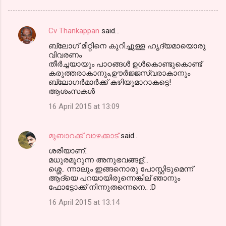
Cv Thankappan
said…
C
ബ്ലോഗ് മീറ്റിനെ കുറിച്ചുള്ള ഹൃദ്യമായൊരു
o
വിവരണം
m
തീര്‍ച്ചയായും പാഠങ്ങള്‍ ഉള്‍കൊണ്ടുകൊണ്ട്
കരുത്തരാകാനും,ഊര്‍ജ്ജസ്വരാകാനും
m
ബ്ലോഗര്‍മാര്‍ക്ക് കഴിയുമാറാകട്ടെ!
ആശംസകള്‍
e
n
16 April 2015 at 13:09
t
s
മുബാറക്ക് വാഴക്കാട്
said…
ശരിയാണ്..
മധുരമൂറുന്ന അനുഭവങ്ങള്...
ശ്ശെ.. ന്നാലും ഇങ്ങനൊരു പോസ്റ്റിടുമെന്ന്
ആദ്യെ പറയായിരുന്നെങ്കില് ഞാനും
ഫോട്ടോക്ക് നിന്നുതന്നെനെ.. :D
16 April 2015 at 13:14