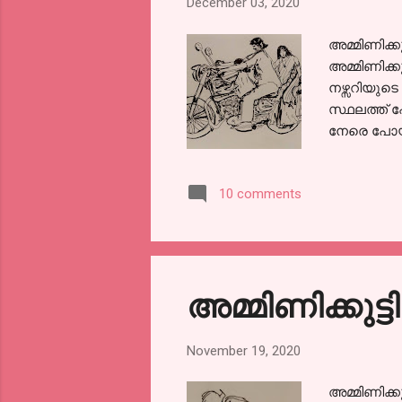
December 03, 2020
അമ്മിണിക്ക
അമ്മിണിക്ക
നഴ്സറിയുട
സ്ഥലത്ത് പ
നേരെ പോയി
അവിടെ ചെറ
കണ്ടപ്പോൾ 
10 comments
കൊതിയോടെ 
തോന്നിയപോല
ചോദ്യങ്ങൾ
അമ്മയും പ
അമ്മിണിക്കുട
November 19, 2020
അമ്മിണിക്ക