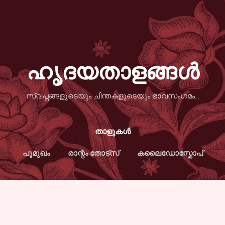
Skip to main content
ഹൃദയതാളങ്ങള്‍
സ്വപ്നങ്ങളുടെയും ചിന്തകളുടെയും ഭാവസംഗമം...
താളുകള്‍
പൂമുഖം
രാന്റം തോട്സ്
കലൈഡോസ്കോപ്