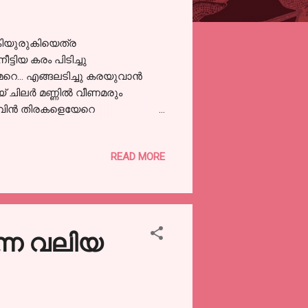
കിയുരുകിയെത്ര
്ടിയ കരം പിടിച്ചു
േറെ... എങ്ങലടിച്ചു കരയുവാൻ
യ് ചിലർ മണ്ണിൽ വീണമരും
നോവിൻ തിരകളെയേറെ
 വീണു, കണ്ണീരെന്ന പേരിലെൻ
ിയാൻ തുടങ്ങും നീർമുത്തിനെ
READ MORE
ി- ളങ്ങി വജ്രം പോലെൻ കണ്ണിലതു
ന്ന വലിയ