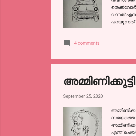
ദിവസം വൈക
തെക്ക്വോർ
വന്നത് എന
പറയുന്നത് 
ആരാണെന്ന്
വരുത്തി ഒറ
4 comments
അഴികൾക്കി
പറഞ്ഞാലോ!
കിഴക്കിണി
നാലിറയത്ത്
അമ്മിണിക്കുട
September 25, 2020
അമ്മിണിക്
സമയത്തെ ക
അമ്മിണിക്ക
എന്ത് ചെയ്