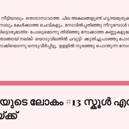
നീട്ടിയാലും തൊടാനാവാത്ത ചില അകലങ്ങളുണ്ട് ഹൃദയമുരു
ന്നാലും കേൾക്കാത്ത ചെവികളും.. നോവിൽപ്പതിഞ്ഞു നീറുമ്പോൾ നീട
ിട്ടൊരുമാത്ര- പോലുമൊന്നു തിരിഞ്ഞു നോക്കാത്ത കണ്ണുകളുമ
ാങ്ങായ് നല്കി- യൊടുവിലതിൽ ചവുട്ടി- ക്കുതിച്ചുപാഞ്ഞു പോ
ക്കിയൊന്നു നെടുവീർപ്പിട്ടു, ഉളളിൽ നുരഞ്ഞു പൊന്തുന്ന 
ുള്ളിൽ തടഞ്ഞു നിർത്തിയെങ്കിലുമൊരു തിര കണ്ണിൽ നിന്നൂർന്നു
ുമൊരു മാത്ര നീറിപ്പുകച്ചങ്ങു വറ്റിയുണങ്ങി പിന്നെയും പൊഴ
െട്ടി ഞാനെൻ മന്ദഹാസത്താലെ... പുലരി തൻ പ്രഭയിൽ മിന്നിത്ത
കരോതിയെന്തു തിളക്കമഹോ ആ കൺകളിൽ!
്ടിയുടെ ലോകം #13 സ്കൂൾ എ
്ക്