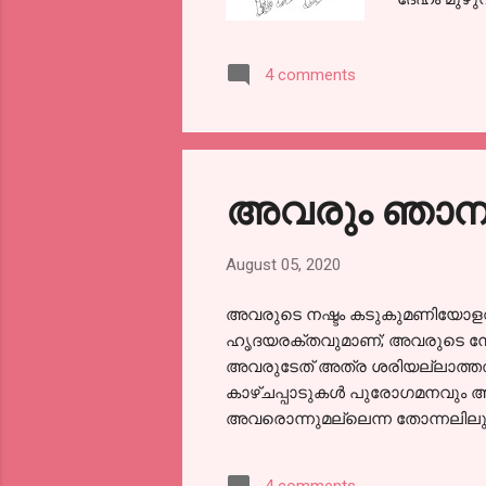
എണ്ണയേ തേപ
തേപ്പിക്ക
4 comments
മെനക്കേടാ
വെറുതെ അങ
പിടിച്ചു 
തേയ്ക്കാനും
അവരും ഞാന
August 05, 2020
അവരുടെ നഷ്ടം കടുകുമണിയോളവും
ഹൃദയരക്തവുമാണ്; അവരുടെ നേട്ട
അവരുടേത് അത്ര ശരിയല്ലാത്തതുമ
കാഴ്ചപ്പാടുകൾ പുരോഗമനവും അവ
അവരൊന്നുമല്ലെന്ന തോന്നലിലും ഞ
ഭാവനാസമൃദ്ധമാണ്; ഞാൻ അവരെന്ന
ഞാനുമെന്നും മത്സരത്തിലാണ്, 