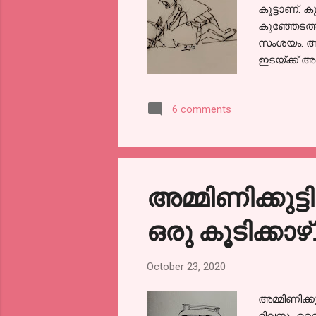
കൂട്ടാണ്. ക
കുഞ്ഞേടത്
സംശയം. ആര
ഇടയ്ക്ക് അ
വേണമെന്നില്
ചെറിയ കാര
6 comments
രണ്ടാളും 
നന്നായി വി
കാപ്പി കുട
മിക്കവാറും 
അമ്മിണിക്കുട
ഒരു കൂടിക്കാഴ
October 23, 2020
അമ്മിണിക്ക