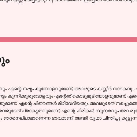
്പിക്കുവെങ്കിലും അവൾക്ക് അതിഷ്ടമേയല്ല... ചൊവ്വയും വെള്ളി
ലും ചെമ്പരത്തിയില കൊണ്ടുള്ള താളിയരച്ച് തലയിൽ തേച്ച് കഴു
ണ്. പ്രത്യേകിച്ചൊന്നും ചെയ്യാതെ നിന്നാൽ മതിയെന്നാവും -
്ങനെ നില്ക്കാൻ! അത് മാത്രമല്ല, തലയിൽ പേനുണ്ട്, ഈരുണ്
വലിച്ച് ആകെപ്പാടെ ഒരു ബഹളമാവും. അതൊക്കെ കഴിഞ്ഞ് കുളത്
 അത് കഴുകിക്കളയാനും ഉള്ള ബുദ്ധിമുട്ട് വേറ...
ും
 എന്റെ നഷ്ടം കുന്നോളവുമാണ്; അവരുടെ കണ്ണീർ നാടകവും എ
ം കുന്നിക്കുരുവോളവും എന്റേത് കൊടുമുടിയോളവുമാണ്; എന്റ
ാണ്; എന്റെ ചിത്രങ്ങൾ മിഴിവേറിയതും അവരുടേത് നരച്ചുമങ്
രുടേത് പ്രാകൃതവുമാണ്; എന്റെ ചിരികൾ സുന്ദരവും അവരുട
ാനെല്ലാമാണെന്ന ഭാവമാണ്; അവർ വൃഥാ ചിന്തിച്ചു കൂട്ടുന്നു
് വിളിക്കുന്നവർ എന്നെ വിളിക്കുന്നത് അവരെന്നാണ്, കാപട്യ
എങ്കിലും ചിലപ്പോൾ ഞാൻ അവരാണ്, അവർ ചിലപ്പോൾ ഞാനുമാണ്-