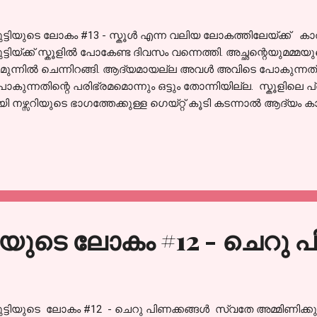
ുട്ടിയുടെ ലോകം #13 - സ്കൂൾ എന്ന വലിയ ലോകത്തിലേയ്ക്ക് കാത്
ുട്ടിയ്ക്ക് സ്കൂളിൽ പോകേണ്ട ദിവസം വന്നെത്തി. അച്ഛന്റെയുമമ്മ
െ മുന്നിൽ ചെന്നിറങ്ങി. ആദ്യമായല്ല അവൾ അവിടെ പോകുന്നത്
ോകുന്നതിന്റെ പരിഭ്രമമൊന്നും ഒട്ടും തോന്നിയില്ല. സ്കൂളിലെ പ്രധ
 നഴ്സറിയുടെ ഭാഗത്തേക്കുള്ള ഗെയ്റ്റ് കൂടി കടന്നാൽ ആദ്യം 
ിയ ചില ഊഞ്ഞാലുകൾ, ഉരുസിക്കളിക്കാനുള്ള സ്ഥലം, സീസോ ത
തന്നെ അമ്മിണിക്കുട്ടിയ്ക്ക് ഉത്സാഹമായി. കുഞ്ഞേടത്തി അതിനെക
കേട്ടിട്ടുള്ള അവൾക്ക് അതിലൊക്കെ കളിക്കാൻ ധൃതിയായി.
െ ഓടി നടക്കാനൊന്നും പാടില്ല. സിസ്റ്റർമാർ പറയുന്നത് കേട്ട
ക്ക് നാണിക്കാതെ മിടുക്കിയായി ഉത്തരം പറയണം എന്നൊക്കെ
റഞ്ഞിരുന്നു. അത് ഓർമ്മ വന്നതോടെ അവൾ അതിലൊക...
്ടിയുടെ ലോകം #12 - ചെറു 
ുട്ടിയുടെ ലോകം #12 - ചെറു പിണക്കങ്ങൾ സ്വതേ അമ്മിണിക്കുട