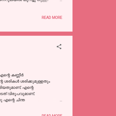
യുമാണ് തലയിൽ വിസ്തരിച്ച് എണ്ണ
കി കളയലും ഒക്കെ - അതൊരു വലിയ
READ MORE
 എന്തൊരു മുഷിപ്പാണെന്നോ
ട് എന്നൊക്കെ പറഞ്ഞു മുടിയിൽ
തിലെത്തി തലയിൽ താളി
ന്റെ കണ്ണീർ
െ ശരികൾ ശരിക്കുമുള്ളതും
ങിയതുമാണ്; എന്റെ
േത് വിരൂപവുമാണ്;
 എന്റെ ചിന്ത
ത്തിന്റെ മൂടുപടമണിഞ്ഞ് അവരും
 എന്നിട്ടും അവരും
READ MORE