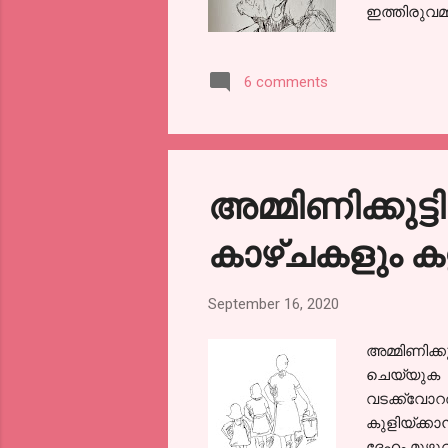
ഇത്തിരുവമ
എന്തെങ്കി
ഹാജരായിട്
6 comments
ഉത്തരവാദി
രാവിലെ മടങ
തിരിച്ചു ന
വിരലുകൾ ക
പല്ലൊക്കെ
അമ്മിണിക്കുട
കാഴ്ചകളും ക
September 16, 2020
അമ്മിണിക്ക
ചെയ്യുക 'അമ
വടക്ക്വോറത
കുളിയ്ക്കാ
ദേഹം മുഴുവ