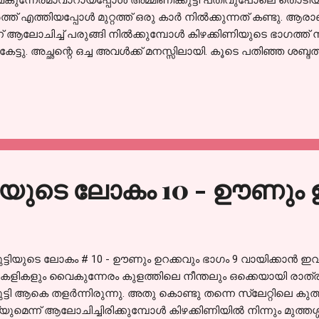
ുന്നേരമാവാറായപ്പോൾ അമ്മിണിക്കുട്ടി പതിവുപോലെ തൊടിയിലെ ച
ത്ത് എത്തിയപ്പോൾ മുറ്റത്ത് ഒരു കാർ നിൽക്കുന്നത് കണ്ടു.
്ന് ആലോചിച്ച് പരുങ്ങി നിൽക്കുമ്പോൾ കിഴക്കിണിയുടെ ഭാഗത്
കേട്ടു. അച്ഛന്റെ ഒച്ച അവൾക്ക് മനസ്സിലായി. കൂടെ പതിഞ്ഞ ശബ്ദ
 അവൾക്ക് മനസ്സിലായില്ല. ആകാംക്ഷയോടെ പൂമുഖത്തേയ്ക്ക് ഓ
്റയോട്ടത്തിന് നാലിറയത്ത് എത്തി. കിഴക്കിണിയുടെ വാതിൽ പതുക്കെ
ടയിലൂടെ എത്തി നോക്കണം എന്നുണ്ടായിരുന്നെങ്കിലും ധൈര്യം 
 അമ്മയോട് ചോദിക്കാൻ വേണ്ടി അടുക്കളയിലേക്ക് ഓടിയെങ്കില
യിൽ തന്നെയാണ് എന്നവൾക്ക് മനസ്സിലായി. എന്താണാവോ കാര്യം
 എത്തിയതും കിഴക്കിണിയുടെ വാതിൽ തുറന്ന് അച്ഛൻ പുറത്തിറങ്ങി
്ടിയുടെ ലോകം 10 - ഊണും 
കുട്ടിയുടെ ലോകം # 10 - ഊണും ഉറക്കവും ഭാഗം 9 വായിക്കാൻ 
ളികളും വൈകുന്നേരം കുളത്തിലെ നീന്തലും ഒക്കെയായി രാത്ര
ുട്ടി ആകെ തളർന്നിരുന്നു. അതു കൊണ്ടു തന്നെ സ്ലേറ്റിലെ കു
യുമെന്ന് ആലോചിച്ചിരിക്കുമ്പോൾ കിഴക്കിണിയിൽ നിന്നും മുത്തശ്