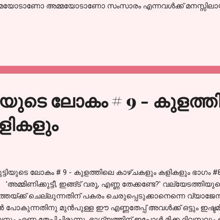
്മയോടാണോ അമ്മയോടാണോ സംസാരം എന്നവൾക്ക് മനസ്സിലായില്ല.
ലും സഹായം വേണ്ടി വന്നാൽ സഹായിക്കാനാണ് പാറുവമ്മയുടെ അമ
ടുള്ളത്. മുൻപൊക്കെ പകലും മുഴുവൻ സമയവും അവർ ഉണ്ടാവുമായ
ത്വം ഏറ്റെടുത്തതോടെ അവർ പകൽ വല്ലപ്പോഴുമേ വരാറുള്ളൂ.
്ങുകയാണ് ഇപ്പോൾ പതിവ്. ഇത്തിരുവമ്മയുടെ നീണ്ട ചെവി പിടിച
ോക്കാൻ അമ്മിണിക്കുട്ടിയ്ക്ക് നല്ല ഇഷ്ടമാണ്. ചിലപ്പോൾ ചെവിയ
ൊണ്ട് പൂജ്യം ഉണ്ടാക്കി നോക്കും. ആദ്യമൊക്കെ അവൾ കരു
 പോയി, ചെവിയൊക്ക...
്ടിയുടെ ലോകം # 9 - കുളത്
ളികളും
ുട്ടിയുടെ ലോകം # 9 - കുളത്തിലെ കാഴ്ചകളും കളികളും ഭാഗം #8
്മിണിക്കുട്ടീ, ഇങ്ങ്ട് വരൂ, എണ്ണ തേക്കണ്ടേ?' വല്യേടത്തിയുടെ വ
്തയ്ക്ക് ചെല്ലുന്നതിന് പകരം ചെരുപ്പെടുക്കാനെന്നെ വ്യാജേന 
ൻ പോകുന്നതിനു മുൻപുള്ള ഈ എണ്ണതേപ്പ് അവൾക്ക് ഒട്ടും ഇഷ്ടമ
നും എണ്ണ തേപ്പിച്ചിരുന്നു. ഭാഗ്യത്തിന് ഇപ്പോൾ മിക്ക ദിവസവു