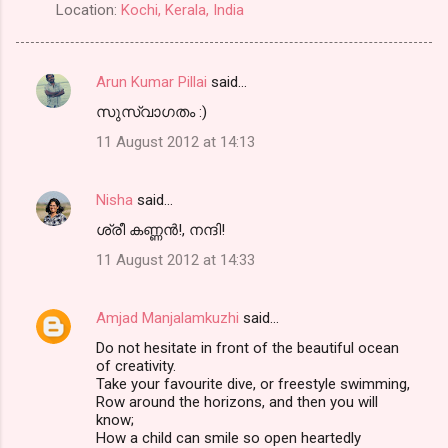
Location:
Kochi, Kerala, India
Arun Kumar Pillai
said…
C
സുസ്വാഗതം :)
o
11 August 2012 at 14:13
m
m
Nisha
said…
e
ശ്രീ കണ്ണന്‍!, നന്ദി!
n
t
11 August 2012 at 14:33
s
Amjad Manjalamkuzhi
said…
Do not hesitate in front of the beautiful ocean
of creativity.
Take your favourite dive, or freestyle swimming,
Row around the horizons, and then you will
know;
How a child can smile so open heartedly