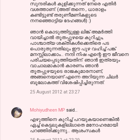
സുന്ദരികൾ കുളിക്കുന്നത് നേരെ എതിർ
വശത്താണ്. (അത് തന്നെ , ധാരാളം
കണ്ടിട്ടുണ്ട് തരുണീമണികളുടെ
നനഞ്ഞൊട്ടിയ ദേഹങ്ങൾ) :)
ഞാൻ കൊടുത്തിട്ടുള്ള ലിങ്ക് അമർത്തി
വായിച്ചാൽ തൂതപ്പുഴയെ കുറിച്ചും,
പാശ്ചാത്യ ശക്തികൾക്കെതിരെ പട
പൊരുതുന്നതിലും ഈ പുഴ വഹിച്ച് പങ്ക്
മനസ്സിലാക്കാം... നന്ദി നിഷ എന്റെ ഈ ജീവനെ
പരിചയപ്പെടുത്തിയതിന്. ഞാൻ ഇത്രയും
വാചാലമാകാൻ കാരണം ഞാൻ
തൂതപ്പുഴയുടെ രാജകുമാരനാണ്,
അങ്ങനെയാണ് എന്നെ അറിയുന്ന ചിലർ
ബൂലോകത്ത് വിശേഷിപ്പിച്ചിരുന്നത്.
25 August 2012 at 23:27
Mohiyudheen MP
said…
എഴുത്തിനെ കുറിച്ച് പറയുകയാണെങ്കിൽ
ഏച്ച് കെട്ടലുകളില്ലാതെ മനോഹരമായി
പറഞ്ഞിരിക്കുന്നു... ആശംസകൾ