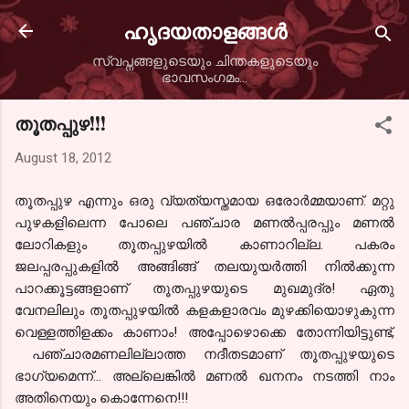
Skip to main content
ഹൃദയതാളങ്ങള്‍
സ്വപ്നങ്ങളുടെയും ചിന്തകളുടെയും
ഭാവസംഗമം...
തൂതപ്പുഴ!!!
August 18, 2012
തൂതപ്പുഴ എന്നും ഒരു വ്യത്യസ്തമായ ഒരോര്‍മ്മയാണ്. മറ്റു
പുഴകളിലെന്ന പോലെ പഞ്ചാര മണല്‍
പ്പരപ്പും
മണല്‍
ലോറികളും തൂതപ്പുഴയില്‍ കാണാറില്ല. പകരം
ജലപ്പരപ്പുകളില്‍ അങ്ങിങ്ങ് തലയുയര്‍ത്തി നില്‍ക്കുന്ന
പാറക്കൂട്ടങ്ങളാണ് തൂതപ്പുഴയുടെ മുഖമുദ്ര! ഏതു
വേനലിലും തൂതപ്പുഴയില്‍ കളകളാരവം മുഴക്കിയൊഴുകുന്ന
വെള്ളത്തിളക്കം കാണാം! അപ്പോഴൊക്കെ തോന്നിയിട്ടുണ്ട്,
പഞ്ചാരമണലില്ലാത്ത നദീതടമാണ്
തൂതപ്പുഴയുടെ
ഭാഗ്യമെന്ന്... അല്ലെങ്കില്‍ മണല്‍ ഖനനം നടത്തി നാം
അതിനെയും കൊ
ന്നേനെ!!!