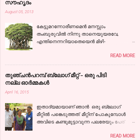
സൗഹൃദം
August 05, 2013
കേട്ടുമറന്നോരീണമെന്‍ മനസ്സാം
തംബുരുവില്‍ നിന്നു താനെയുയരവേ,
എന്തിനെന്നറിയാതെയെന്‍ മിഴി-
കളൊരുമാത്ര സജലങ്ങളായ്! കാലരഥമേറി
READ MORE
ഞാനേറെ ദൂരം പോയ്‌ കാണാകാഴ്ചകള്‍
തന്‍ മാധുര്യവുമായ്; ഒടുവിലൊരു
പന്ഥാവിന്‍ മുന്നിലെത്തിയന്തിച്ചു- നില്‍ക്കേ
തുഞ്ചന്‍പറമ്പ് ബ്ലോഗ്‌ മീറ്റ്‌ - ഒരു പിടി
കേട്ടു,ഞാനായീണം വീണ്ടും.
നല്ല ഓര്‍മ്മകള്‍
നിന്നോര്‍മ്മകളെന്നില്‍ നിറഞ്ഞ നേരം നിന്‍
April 16, 2015
പുഞ്ചിരിയെന്നില്‍ വിടര്‍ന്ന നേരം
കൌമാരത്തിന്‍ കൈപിടിച്ചിന്നു ഞാന്‍
ഇതാദ്യമായാണ് ഞാന്‍ ഒരു ബ്ലോഗ്‌
കാലത്തിന്‍ വഴികളിലൂടൊന്ന്‍ തിരിഞ്ഞു
മീറ്റില്‍ പങ്കെടുത്തത്. മീറ്റിന് പോകുമ്പോള്‍
നടന്നു... ഇല്ലില്ല
അവിടെ കണ്ടുമുട്ടാവുന്ന പലരേയും പേര്
കോലാഹലമൊന്നുപോലുമവിടെ, വീണില്ല
പറഞ്ഞാലെങ്കിലും ഞാന്‍ തിരിച്ചറിയും എന്ന
സൌഹൃദത്തേന്‍മരത്തിന്‍ ചില്ല ആയിരം
READ MORE
ഒരു തോന്നലുണ്ടായിരുന്നു. ബ്ലോഗിംഗ്
കൈനീട്ടി വിടര്‍ന്നു നില്‍പ്പൂണ്ടിപ്പോഴും