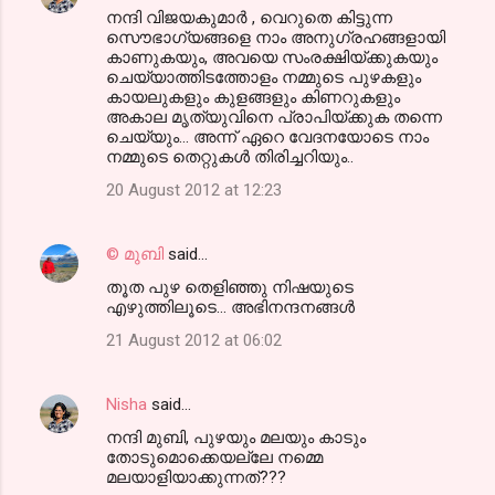
നന്ദി വിജയകുമാര്‍ , വെറുതെ കിട്ടുന്ന
സൌഭാഗ്യങ്ങളെ നാം അനുഗ്രഹങ്ങളായി
കാണുകയും, അവയെ സംരക്ഷിയ്ക്കുകയും
ചെയ്യാത്തിടത്തോളം നമ്മുടെ പുഴകളും
കായലുകളും കുളങ്ങളും കിണറുകളും
അകാല മൃത്യുവിനെ പ്രാപിയ്ക്കുക തന്നെ
ചെയ്യും... അന്ന് ഏറെ വേദനയോടെ നാം
നമ്മുടെ തെറ്റുകള്‍ തിരിച്ചറിയും..
20 August 2012 at 12:23
© മുബി
said…
തൂത പുഴ തെളിഞ്ഞു നിഷയുടെ
എഴുത്തിലൂടെ... അഭിനന്ദനങ്ങള്‍
21 August 2012 at 06:02
Nisha
said…
നന്ദി മുബി, പുഴയും മലയും കാടും
തോടുമൊക്കെയല്ലേ നമ്മെ
മലയാളിയാക്കുന്നത്???