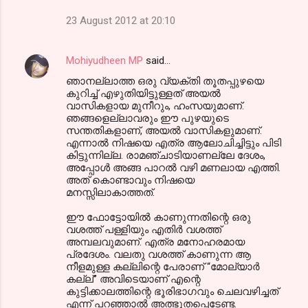
23 August 2012 at 20:10
Mohiyudheen MP
said…
ഞാനല്ലാത്ത ഒരു വ്യക്തി തൂതപ്പുഴയെ
കുറിച്ച് എഴുതിയിട്ടുള്ളത് അയൽ
വാസികളായ മുനീറും, ഹംസയുമാണ്.
ഞങ്ങളെല്ലാവരും ഈ പുഴയുടെ
സന്തതികളാണ്, അയൽ വാസികളുമാണ്.
എന്നാൽ നിഷയെ എത്ര ആലോചിച്ചിട്ടും പിടി
കിട്ടുന്നില്ല. രാമഞ്ചാടിയാണല്ലേ ദേശം,
അപ്പോൾ അങ്ങ പാറൽ വഴി മണലായ എത്തി.
അത് കൊണ്ടാവും നിഷയെ
മനസ്സിലാകാത്തത്.
ഈ ഫോട്ടോയിൽ കാണുന്നതിന്റെ ഒരു
വശത്ത് പള്ളിയും എതിർ വശത്ത്
അമ്പലവുമാണ്. എത്ര മനോഹരമായ
പ്രദേശം. വലതു വശത്ത് കാണുന്ന ആ
നീളമുള്ള കല്ലിന്റെ പേരാണ് “മോല്യാർ
കല്ല്” അവിടെയാണ്‌ എന്റെ
കുട്ടിക്കാലത്തിന്റെ ഭൂരിഭാഗവും ചെലവഴിച്ചത്
എന്ന് പറഞ്ഞാൽ അത്ഭുതപ്പെടേണ്ട.