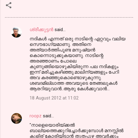
ശ്രീക്കുട്ടന്‍
said…
C
നദികള്‍ എന്നത് ഒരു നാടിന്റെ ഏറ്റവും വലിയ
o
സൌഭാഗ്യമാണു. അതിനെ
m
അത്യാര്‍ത്തിപൂണ്ട മനുഷ്യന്‍
കൊന്നൊടുക്കുകയാണു. നാടിന്റെ
m
അരഞ്ഞാണം പോലെ
കുണുങ്ങിയൊഴുകിയിരുന്ന പല നദികളും
e
ഇന്ന്‍ മരിച്ചുകഴിഞ്ഞു.മാലിന്യങ്ങളും പേറി
n
അവ കരഞ്ഞുകൊണ്ടൊഴുകുന്നു.
ശബദമില്ലാത്ത അവയുടെ തേങ്ങലുകള്‍
t
ആരറിയുവാന്‍..ആരു കേള്‍ക്കുവാന്‍...
s
18 August 2012 at 11:02
roopz
said…
"നാളെയൊരിയ്ക്കല്‍
ബാല്യത്തെക്കുറിച്ചോര്‍ക്കുമ്പോള്‍ മനസ്സില്‍
കുളിര് കോരിയിടാന്‍ തൂതപ്പുഴ അവര്‍ക്കും