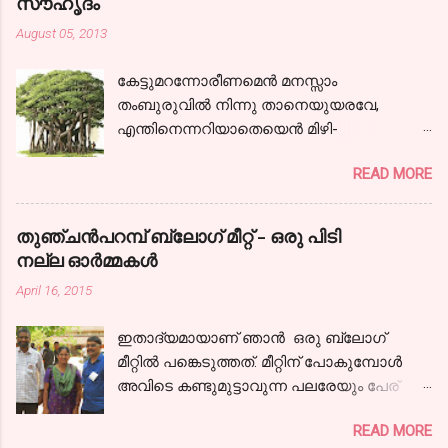
സൗഹൃദം
August 05, 2013
കേട്ടുമറന്നോരീണമെന്‍ മനസ്സാം
തംബുരുവില്‍ നിന്നു താനെയുയരവേ,
എന്തിനെന്നറിയാതെയെന്‍ മിഴി-
കളൊരുമാത്ര സജലങ്ങളായ്! കാലരഥമേറി
READ MORE
ഞാനേറെ ദൂരം പോയ്‌ കാണാകാഴ്ചകള്‍
തന്‍ മാധുര്യവുമായ്; ഒടുവിലൊരു
പന്ഥാവിന്‍ മുന്നിലെത്തിയന്തിച്ചു- നില്‍ക്കേ
തുഞ്ചന്‍പറമ്പ് ബ്ലോഗ്‌ മീറ്റ്‌ - ഒരു പിടി
കേട്ടു,ഞാനായീണം വീണ്ടും.
നല്ല ഓര്‍മ്മകള്‍
നിന്നോര്‍മ്മകളെന്നില്‍ നിറഞ്ഞ നേരം നിന്‍
April 16, 2015
പുഞ്ചിരിയെന്നില്‍ വിടര്‍ന്ന നേരം
കൌമാരത്തിന്‍ കൈപിടിച്ചിന്നു ഞാന്‍
ഇതാദ്യമായാണ് ഞാന്‍ ഒരു ബ്ലോഗ്‌
കാലത്തിന്‍ വഴികളിലൂടൊന്ന്‍ തിരിഞ്ഞു
മീറ്റില്‍ പങ്കെടുത്തത്. മീറ്റിന് പോകുമ്പോള്‍
നടന്നു... ഇല്ലില്ല
അവിടെ കണ്ടുമുട്ടാവുന്ന പലരേയും പേര്
കോലാഹലമൊന്നുപോലുമവിടെ, വീണില്ല
പറഞ്ഞാലെങ്കിലും ഞാന്‍ തിരിച്ചറിയും എന്ന
സൌഹൃദത്തേന്‍മരത്തിന്‍ ചില്ല ആയിരം
READ MORE
ഒരു തോന്നലുണ്ടായിരുന്നു. ബ്ലോഗിംഗ്
കൈനീട്ടി വിടര്‍ന്നു നില്‍പ്പൂണ്ടിപ്പോഴും