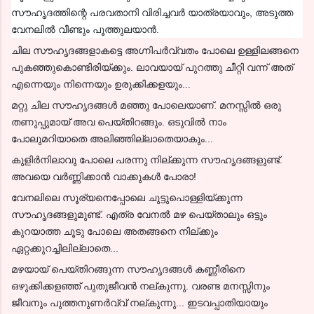
സൗഹൃദത്തിന്റെ പരവതാനി വിരിച്ചവർ യാത്രയാവും, അ
ടുത്ത
വേനലിൽ വീണ്ടും പൂത്തുലയാൻ.
ചില സൗഹൃദങ്ങളാകട്ടെ അഗ്നിപർവ്വതം പോലെ ഉള്ളിലങ്ങനെ
പുകഞ്ഞുകൊണ്ടിരിയ്ക്കും. ലാവയായ് പുറത്തു ചീറ്റി വന്ന് അത്
എന്നെയും നിന്നെയും ഉരുക്കിക്കളയും...
മറ്റു ചില സൗഹൃദങ്ങൾ മഞ്ഞു പോലെയാണ്. മനസ്സിൽ ഒരു
തണുപ്പുമായ് അവ പെയ്തിറങ്ങും. ഒടുവിൽ നാം
പോലുമറിയാതെ അലിഞ്ഞില്ലാതെയാകും...
കുളിർനിലാവു പോലെ പരന്നു നില്ക്കുന്ന സൗഹൃദങ്ങളുണ്ട്.
അവയെ വർണ്ണിക്കാൻ വാക്കുകൾ പോരാ!
വേനലിലെ സൂര്യനെപ്പോലെ ചുട്ടുപൊള്ളിയ്ക്കുന്ന
സൗഹൃദങ്ങളുമുണ്ട്. എത്ര വേനൽ മഴ പെയ്താലും ഒട്ടും
കുറയാത്ത ചൂടു പോലെ അതങ്ങനെ നില്ക്കും
ഏറ്റക്കുറച്ചിലില്ലാതെ...
മഴയായ് പെയ്തിറങ്ങുന്ന സൗഹൃദങ്ങൾ കണ്ണീരിനെ
ഒഴുക്കിക്കളഞ്ഞ് പുതുജീവൻ നല്കുന്നു. വരണ്ട മനസ്സിനും
ജീവനും പുത്തനുണർവ്വ് നല്കുന്നു... ഇടവപ്പാതിയായും