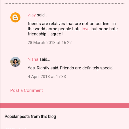
vijay
said…
C
friends are relatives that are not on our line . in
o
the world some people hate
love
. but none hate
m
friendship .. agree !
m
28 March 2018 at 16:22
e
n
Nisha
said…
t
Yes. Rightly said. Friends are definitely special
s
4 April 2018 at 17:33
Post a Comment
Popular posts from this blog