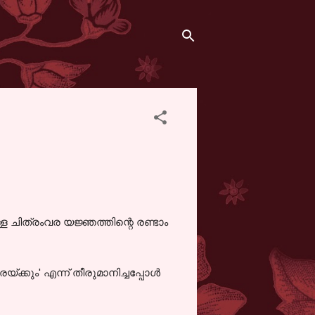
ള ചിത്രംവര യജ്ഞത്തിന്റെ രണ്ടാം
്കും' എന്ന് തീരുമാനിച്ചപ്പോൾ