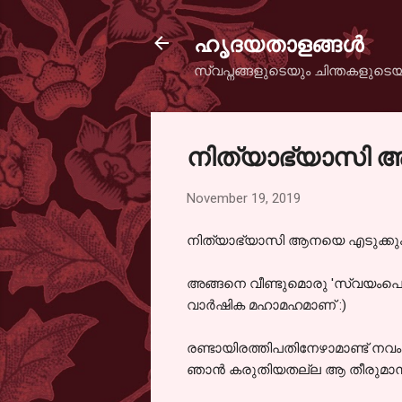
ഹൃദയതാളങ്ങള്‍
സ്വപ്നങ്ങളുടെയും ചിന്തകളുടെയ
നിത്യാഭ്യാസി 
November 19, 2019
നിത്യാഭ്യാസി ആനയെ എടുക്കു
അങ്ങനെ വീണ്ടുമൊരു 'സ്വയംപൊക്ക
വാർഷിക മഹാമഹമാണ് :)
രണ്ടായിരത്തിപതിനേഴാമാണ്ട് നവം
ഞാൻ കരുതിയതല്ല ആ തീരുമാനം എന