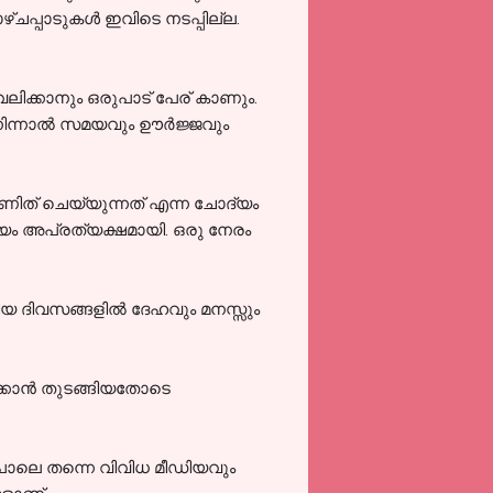
്ചപ്പാടുകൾ ഇവിടെ നടപ്പില്ല.
 വലിക്കാനും ഒരുപാട് പേര് കാണും.
 നിന്നാൽ സമയവും ഊർജ്ജവും
നാണിത് ചെയ്യുന്നത് എന്ന ചോദ്യം
്യം അപ്രത്യക്ഷമായി. ഒരു നേരം
േറിയ ദിവസങ്ങളിൽ ദേഹവും മനസ്സും
്ക്കാൻ തുടങ്ങിയതോടെ
പോലെ തന്നെ വിവിധ മീഡിയവും