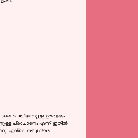
ങളാണ്.
ുപോലെ ചെയ്യാനുള്ള ഊർജ്ജം
ിനുള്ള പ്രചോദനം എന്ന്. ഇതിൽ
ന്നു. എൻ്റെ ഈ ഉദ്യമം