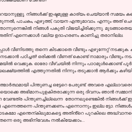
പറയാനുള്ളൂ. നിങ്ങൾക്ക് ഇഷ്ടമുള്ള കാര്യം ചെയ്യാൻ സമയം കണ്
തുന്നൽ, പാചകം, എഴുത്ത്, വായന എന്തുമാവാം. എന്നും അത് ചെയ്യ
്നുന്നെങ്കിൽ നിങ്ങൾ പകുതി വിജയിച്ചിരിക്കുന്നു. മുടങ്ങാത
ച. അതിന് എന്നെക്കാൾ വലിയ ഉദാഹരണം കാണിച്ചു തരാനില്ല.
പോൾ വീണിടത്തു തന്നെ കിടക്കാതെ വീണ്ടും എഴുന്നേറ്റ് നടക്കുക. 
ടക്കാൻ പഠിച്ചത്! ഒരിക്കൽ വീണത് കൊണ്ട് നാമാരും വീണ്ടും നട
 ഓർമ്മയിൽ വെക്കുക. ഓരോ വീഴ്ചയിൽ നിന്നും പാഠമുൾക്കൊണ്ട് 
ജയലക്ഷ്യത്തിൽ എത്തുന്നതിൽ നിന്നും തടുക്കാൻ ആർക്കും കഴിയ
ാർത്ഥമായി പിന്തുണച്ച ഒട്ടേറെ പേരുണ്ട്. അവരെ എല്ലാവരെ
െയൊക്കെ അഭിമാനപുളകിതരാക്കുന്ന ഒരു ദിവസം ഞാൻ സമ്മാന
നെ വേണ്ടത്ര പിന്തുണച്ചില്ലെന്ന തോന്നലുണ്ടെങ്കിൽ നിങ്ങൾക്ക
.) എന്നെത്തന്നെ പിന്തുണക്കണം എന്നൊന്നും ഇല്ല ട്ടോ. നിങ്ങൾക്ക
മോ എന്തെന്കിലുമാകട്ടെ അതിൻ്റെ പുറകിലെ അദ്ധ്വാനത്തെ
തന്നെ ഒരു അഭിനിവേശം നൽകിയേക്കാം....