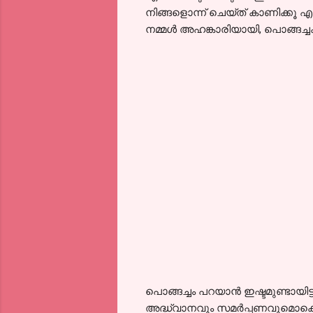
നിങ്ങളൊന്ന് ചെയ്ത് കാണിക്കൂ എ
നമ്മൾ അഹങ്കാരിയായി, പൊങ്ങച്ചക
പൊങ്ങച്ചം പറയാൻ ഇഷ്ടമുണ്ടായി
അദ്ധ്വാനവും സമർപ്പണവുമൊക്ക