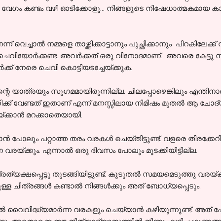
േഗം കണ്ടം വഴി ഓടിക്കോളൂ... നിങ്ങളുടെ നിഷേധാത്മകമായ കാഴ
വെച്ചാൽ നമ്മളെ താഴ്ത്തിക്കാട്ടാനും പുച്ഛിക്കാനും പിറകിലേക്ക്
ം ചെവിയോർക്കണ്ട. അവർക്കത് ഒരു വിനോദമാണ്. അവരെ കേട്ടു
്ക് നേരെ ചെവി കൊട്ടിയടച്ചേയ്ക്കുക.
എന്റെ യാത്രയും സുഗമമായിരുന്നില്ല. ചിലപ്പോഴെങ്കിലും എന്തി
നിക്ക് വേണ്ടത് ഇതാണ് എന്ന് മനസ്സിലായ നിമിഷം മുതൽ ആ ചോദ
യ്ക്കാൻ മറക്കാതെയായി.
യാൻ പോലും പറ്റാത്ത തരം വരകൾ ചെയ്തിട്ടുണ്ട്. വളരെ തിരക്ക
്‌ക്കും. എന്നാൽ ഒരു ദിവസം പോലും മുടക്കിയിട്ടില്ല.
്യക്ഷപ്പെട്ടു തുടങ്ങിയിട്ടുണ്ട്. കൂടുതൽ സമയമെടുത്തു വരയ
യുള്ള ചിത്രങ്ങൾ കണ്ടാൽ നിങ്ങൾക്കും അത് ബോധ്യപ്പെടും.
ൽ വൈവിദ്ധ്യമാർന്ന വരകളും ചെയ്യാൻ കഴിയുന്നുണ്ട്. അത് 