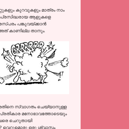
്റുകളും കുറവുകളും മാത്രം നാം
ലും പ്രസിദ്ധരായ ആളുകളെ
്പരം പങ്കുവയ്ക്കാന്‍
 അത് കാണില്ല താനും.
ം അതിനെ സ്വാഗതം ചെയ്യാനുള്ള
യും പ്രതികാര മനോഭാവത്തോടെയും
്ളവരെ ചെറുതായി
്നു? വെറുമൊരു ഒരു ശ്വാസം