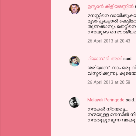
ഉസ്മാൻ കിളിയമണ്ണിൽ
s
മനസ്സിനെ വായിക്കുകയു
മൂടാപ്പുകളാല്‍ കെട
തുണക്കാനും തെറ്റിനെ 
നന്മയുടെ സൌരഭ്യമുള്ള
26 April 2013 at 20:43
റിയാസ് ടി. അലി
said…
ശരിയാണ്...നാം ഒരു വി
വിസ്മരിക്കുന്നു. കൂടെയുണ്
26 April 2013 at 20:58
Malayali Peringode
said
നന്മകൾ നിറയട്ടെ...
നന്മയുള്ള മനസിൽ നിന
നന്മതുളുമ്പുന്ന വാക്കു