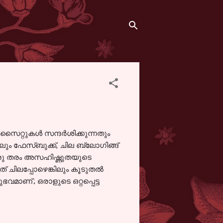
റ്റുകള്‍ സന്ദര്‍ശിക്കുന്നതും
ലും ഫേസ്ബുക്ക്, ചില ബ്ലോഗിങ്ങ്
് ഒരു തരം അസഹിഷ്ണുതയുടെ
് ചിലപ്പോഴെങ്കിലും കൂടുതല്‍
മാണ്‌.; ഒരാളുടെ ഒറ്റപ്പെട്ട