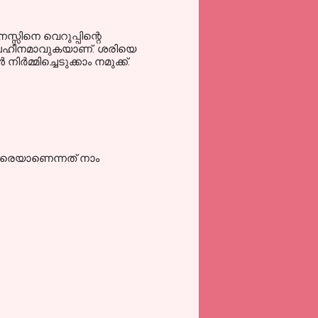
്സിനെ വെറുപ്പിന്റെ
ം ബലഹീനമാവുകയാണ്. ശരിയെ
മ്മിച്ചെടുക്കാം നമുക്ക്.
 നേരെയാണെന്നത് നാം