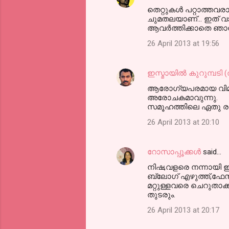
തെറ്റുകള്‍ പറ്റാത്ത
ചുമതലയാണ്... ഇത് വായി
ആവര്‍ത്തിക്കാതെ ഞാന്
26 April 2013 at 19:56
ഇസ്മായില്‍ കുറുമ്പടി
ആരോഗ്യപരമായ വിമര്‍
അരോചകമാവുന്നു.
സമൂഹത്തിലെ ഏതു രംഗത
26 April 2013 at 20:10
റോസാപ്പൂക്കള്‍
said…
നിഷ,വളരെ നന്നായി ഈ 
ബ്ലോഗ്‌ എഴുത്ത്,ഫേസ്
മറ്റുള്ളവരെ ചെറുതാക
തുടരും.
26 April 2013 at 20:17