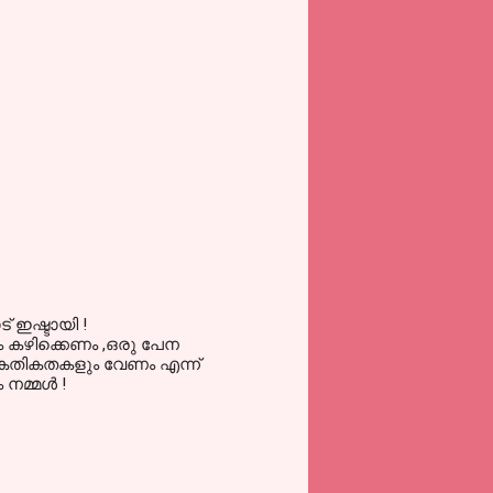
 ഇഷ്ടായി !
നം കഴിക്കെണം ,ഒരു പേന
കേതികതകളും വേണം എന്ന്
മ്മള്‍ !