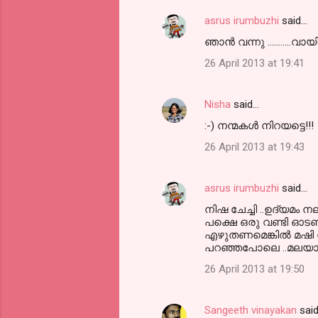
asrus irumbuzhi
said…
C
ഞാന്‍ വന്നു ...........വായ
o
26 April 2013 at 19:41
m
m
Nisha
said…
e
:-) നന്മകള്‍ നിറയട്ടെ!!!
n
t
26 April 2013 at 19:43
s
asrus irumbuzhi
said…
നിഷ ചേച്ചി ..ഉദ്യമം
പക്ഷെ ഒരു വണ്ടി ഓടണ
എഴുതണമെങ്കില്‍ മഷി
പറഞ്ഞപോലെ ..മലയാളിക്
26 April 2013 at 19:50
Sangeeth vinayakan
sai