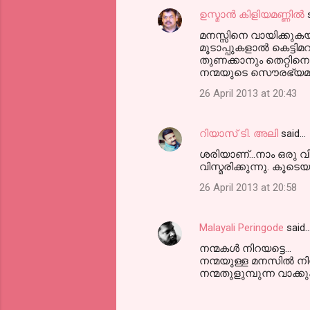
ഉസ്മാൻ കിളിയമണ്ണിൽ
s
മനസ്സിനെ വായിക്കുകയു
മൂടാപ്പുകളാല്‍ കെട
തുണക്കാനും തെറ്റിനെ 
നന്മയുടെ സൌരഭ്യമുള്ള
26 April 2013 at 20:43
റിയാസ് ടി. അലി
said…
ശരിയാണ്...നാം ഒരു വി
വിസ്മരിക്കുന്നു. കൂടെയുണ്
26 April 2013 at 20:58
Malayali Peringode
said
നന്മകൾ നിറയട്ടെ...
നന്മയുള്ള മനസിൽ നിന
നന്മതുളുമ്പുന്ന വാക്കു