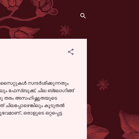
റ്റുകള്‍ സന്ദര്‍ശിക്കുന്നതും
ലും ഫേസ്ബുക്ക്, ചില ബ്ലോഗിങ്ങ്
് ഒരു തരം അസഹിഷ്ണുതയുടെ
് ചിലപ്പോഴെങ്കിലും കൂടുതല്‍
മാണ്‌.; ഒരാളുടെ ഒറ്റപ്പെട്ട