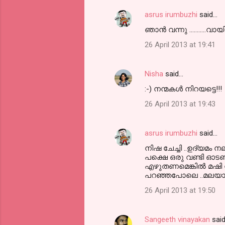
asrus irumbuzhi
said…
C
ഞാന്‍ വന്നു ...........വായ
o
26 April 2013 at 19:41
m
m
Nisha
said…
e
:-) നന്മകള്‍ നിറയട്ടെ!!!
n
t
26 April 2013 at 19:43
s
asrus irumbuzhi
said…
നിഷ ചേച്ചി ..ഉദ്യമം
പക്ഷെ ഒരു വണ്ടി ഓടണ
എഴുതണമെങ്കില്‍ മഷി
പറഞ്ഞപോലെ ..മലയാളിക്
26 April 2013 at 19:50
Sangeeth vinayakan
sai