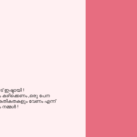
 ഇഷ്ടായി !
നം കഴിക്കെണം ,ഒരു പേന
കേതികതകളും വേണം എന്ന്
മ്മള്‍ !