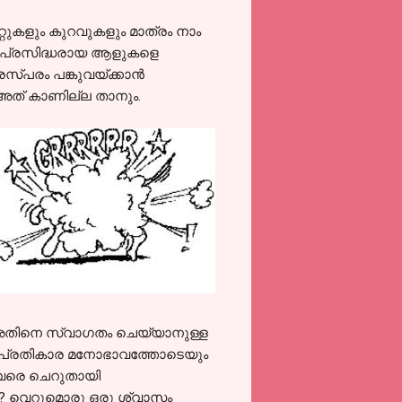
്റുകളും കുറവുകളും മാത്രം നാം
ലും പ്രസിദ്ധരായ ആളുകളെ
്പരം പങ്കുവയ്ക്കാന്‍
 അത് കാണില്ല താനും.
ം അതിനെ സ്വാഗതം ചെയ്യാനുള്ള
യും പ്രതികാര മനോഭാവത്തോടെയും
്ളവരെ ചെറുതായി
്നു? വെറുമൊരു ഒരു ശ്വാസം