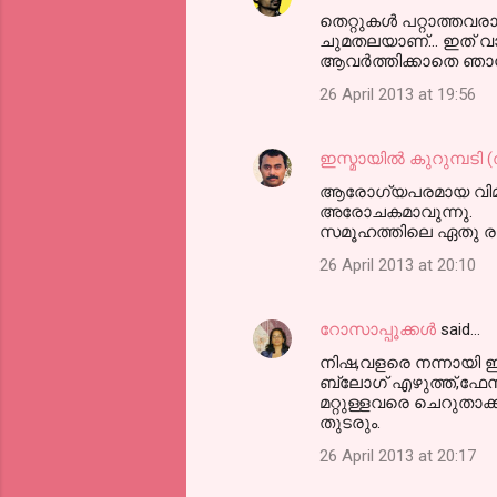
തെറ്റുകള്‍ പറ്റാത്ത
ചുമതലയാണ്... ഇത് വായി
ആവര്‍ത്തിക്കാതെ ഞാന്
26 April 2013 at 19:56
ഇസ്മായില്‍ കുറുമ്പടി
ആരോഗ്യപരമായ വിമര്‍
അരോചകമാവുന്നു.
സമൂഹത്തിലെ ഏതു രംഗത
26 April 2013 at 20:10
റോസാപ്പൂക്കള്‍
said…
നിഷ,വളരെ നന്നായി ഈ 
ബ്ലോഗ്‌ എഴുത്ത്,ഫേസ്
മറ്റുള്ളവരെ ചെറുതാക
തുടരും.
26 April 2013 at 20:17