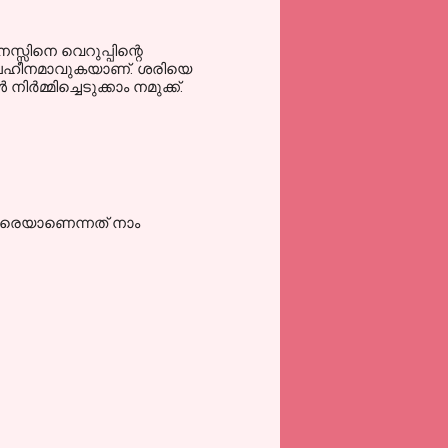
്സിനെ വെറുപ്പിന്റെ
ം ബലഹീനമാവുകയാണ്. ശരിയെ
മ്മിച്ചെടുക്കാം നമുക്ക്.
 നേരെയാണെന്നത് നാം