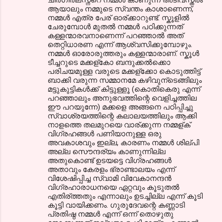
ആയാലും നമ്മുടെ സ്വന്തം കാശാണെന്ന്,
നമ്മൾ എത്ര പേര് ഓര്ക്കാറുണ്ട്. സ്കൂളിൽ
ചേരുമ്പോൾ മുതൽ നമ്മൾ പഠിക്കുന്നത്
കള്ളന്മാരവനാണെന്ന് പറഞ്ഞാൽ അത്
തെറ്റിധാരണ എന്ന് ആശ്വസിക്കുമ്പോഴും.
നമ്മൾ ഓരോരുത്തരും കള്ളന്മാരാണ്. സ്കൂൾ
ടീച്ചറുടെ മക്കള്കോ ബന്ദുക്കൽക്കൊ
പരിചയമുള്ള വരുടെ മക്കള്ക്കോ കൊടുത്തിട്ട്
ബാക്കി വരുന്ന സമ്മാനമേ കഴിവുന്ടെങ്ങിലും
മട്ടുകുട്ടികൾക്ക് കിട്ടുള്ളൂ (കൊതികെരു എന്ന്
പറഞ്ഞാലും അനുഭവത്തിന്റെ വെളിച്ചത്തില
ഈ പറയുന്നേ) മക്കളെ അങ്ങനെ പഠിപ്പിച്ചു
സ്വാശ്രയത്തിന്റെ കലാലയത്തിലും ആക്കി
നാളത്തെ തലമുറയെ വാര്ക്കുന്ന നമ്മള്ക്
വിഗ്രഹങ്ങൾ പണിയാനുള്ള ഒരു
അവകാശവും ഇല്ല, കാരണം നമ്മൾ ശില്പി
അല്ല സൌന്ദര്യം കാണുന്നില്ല
അതുകൊണ്ട് ഉടയട്ടെ വിഗ്രഹങ്ങൾ
അതാവും കേരളം ഭ്രാണ്ടാലയം എന്ന്
വിശേഷിപ്പിച്ച സ്വാമി വിവേകാനന്ദൻ
വിഗ്രഹാരാധനയെ ഏറ്റവും കൂടുതൽ
എതിര്ത്തതും എന്നാലും ഉടച്ചില്ല എന്ന് കൂടി
കൂട്ടി വായിക്കണം. ഗുരുദേവന്റെ കണ്ണാടി
പ്രതിഷ്ഠ നമ്മൾ എന്ന് ഒന്ന് തൊഴുതു