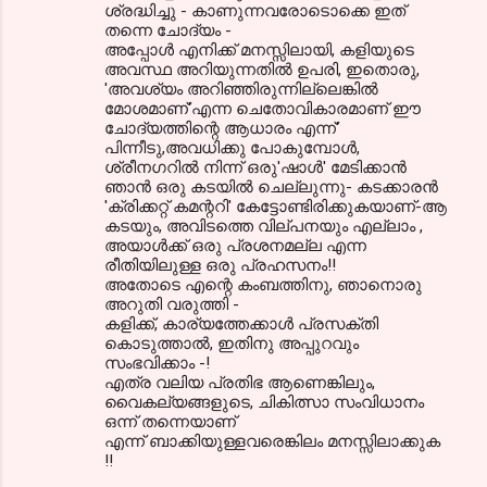
ശ്രദ്ധിച്ചു - കാണുന്നവരോടൊക്കെ ഇത്
തന്നെ ചോദ്യം -
അപ്പോൾ എനിക്ക് മനസ്സിലായി, കളിയുടെ
അവസ്ഥ അറിയുന്നതിൽ ഉപരി, ഇതൊരു,
'അവശ്യം അറിഞ്ഞിരുന്നില്ലെങ്കിൽ
മോശമാണ്'എന്ന ചെതോവികാരമാണ് ഈ
ചോദ്യത്തിന്റെ ആധാരം എന്ന്'
പിന്നീടു,അവധിക്കു പോകുമ്പോൾ,
ശ്രീനഗറിൽ നിന്ന് ഒരു'ഷാൾ' മേടിക്കാൻ
ഞാൻ ഒരു കടയിൽ ചെല്ലുന്നു- കടക്കാരൻ
'ക്രിക്കറ്റ് കമന്ററി' കേട്ടോണ്ടിരിക്കുകയാണ്-ആ
കടയും, അവിടത്തെ വില്പനയും എല്ലാം ,
അയാൾക്ക്‌ ഒരു പ്രശനമല്ല എന്ന
രീതിയിലുള്ള ഒരു പ്രഹസനം!!
അതോടെ എന്റെ കംബത്തിനു, ഞാനൊരു
അറുതി വരുത്തി -
കളിക്ക്, കാര്യത്തേക്കാൾ പ്രസക്തി
കൊടുത്താൽ, ഇതിനു അപ്പുറവും
സംഭവിക്കാം -!
എത്ര വലിയ പ്രതിഭ ആണെങ്കിലും,
വൈകല്യങ്ങളുടെ, ചികിത്സാ സംവിധാനം
ഒന്ന് തന്നെയാണ്
എന്ന് ബാക്കിയുള്ളവരെങ്കിലം മനസ്സിലാക്കുക
!!