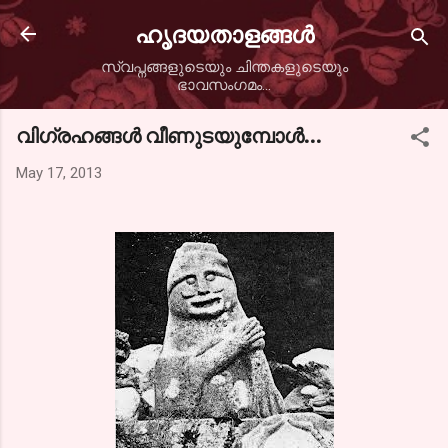
Skip to main content
ഹൃദയതാളങ്ങള്‍
സ്വപ്നങ്ങളുടെയും ചിന്തകളുടെയും
ഭാവസംഗമം...
വിഗ്രഹങ്ങള്‍ വീണുടയുമ്പോള്‍...
May 17, 2013