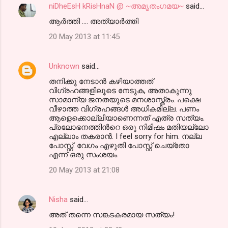
niDheEsH kRisHnaN @ ~അമൃതംഗമയ~
said…
ആർത്തി .... അത്യാർത്തി
20 May 2013 at 11:45
Unknown
said…
തനിക്കു നേടാൻ കഴിയാത്തത്
വിഗ്രഹങ്ങളിലൂടെ നേടുക, അതാകുന്നു
സാമാന്യ ജനതയുടെ മനശാസ്ത്രം. പക്ഷെ
വീഴാത്ത വിഗ്രഹങ്ങൾ അധികമില്ല. പണം
ആളെക്കൊല്ലിയാണെന്നത് എത്ര സത്യം.
പ്രലോഭനത്തിൻറെ ഒരു നിമിഷം മതിയല്ലോ
എല്ലാം തകരാൻ. I feel sorry for him. നല്ല
പോസ്റ്റ്‌. വേഗം എഴുതി പോസ്റ്റ്‌ ചെയ്തോ
എന്ന് ഒരു സംശയം.
20 May 2013 at 21:08
Nisha
said…
അത് തന്നെ സങ്കടകരമായ സത്യം!