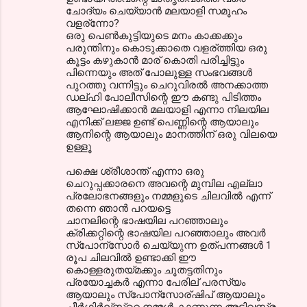
ചോദ്യം ചെയ്യാൻ മലയാളി സമൂഹം
വളര്ന്നോ?
ഒരു പെണ്‍കുട്ടിയുടെ മനം കാക്കക്കും
പരുന്തിനും കൊടുക്കാതെ വളര്ത്തിയ ഒരു
കൂട്ടം കഴുകാൻ മാര് കൊതി പരിച്ചിട്ടും
പിന്നെയും അത് പോലുള്ള സംഭവങ്ങൾ
പുറത്തു വന്നിട്ടും ചെറുവിരൽ അനക്കാത്ത
ഡല്ഹി പോലീസിന്റെ ഈ കണ്ടു പിടിത്തം
ആഘോഷിക്കാൻ മലയാളി എന്നാ നിലയില
എനിക്ക് ലജ്ജ ഉണ്ട് പെണ്ണിന്റെ ആയാലും
ആനിന്റെ ആയാലും മാനത്തിന് ഒരു വിലയെ
ഉള്ളൂ
പക്ഷെ ശ്രീശാന്ത് എന്നാ ഒരു
ചെറുപ്പക്കാരനെ അവന്റെ മുമ്പില എല്ലാ
പ്രലോഭനങ്ങളും നമ്മളുടെ ചിലവിൽ എന്ന്
തന്നെ ഞാൻ പറയട്ടെ
ചാനലിന്റെ ഭാഷയില പറഞ്ഞാലും
ക്രിക്കറ്റിന്റെ ഭാഷയില പറഞ്ഞാലും അവർ
സ്പോന്സോർ ചെയ്യുന്ന ഉത്പന്നങ്ങൾ 1
രൂപ ചിലവിൽ ഉണ്ടാക്കി ഈ
കൊള്ളരുതയ്മക്കും ചൂതട്ടതിനും
പ്രയോച്ചകർ എന്നാ പേരില് പരസ്യം
ആയാലും സ്പോന്സോര്ഷിപ് ആയാലും
ചീർഗിർല്സ്ന്റെ നമ്മൾ കാണുന്ന അടിവസ്ത്രം