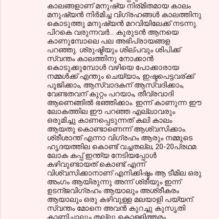
കാലങ്ങളാണ് മനുഷ്യ നിര്മിതമായ കാലം
മനുഷ്യൻ നിർമിച്ച വിഗ്രഹങ്ങൾ കാലത്തിനു
കൊടുത്തു മനുഷ്യൻ മറവിയിലേക്ക് നടന്നു.
പിറകെ വരുന്നവർ... കുരുടൻ ആനയെ
കാണുമ്പോലെ പല അഭിപ്രായങ്ങള
പറഞ്ഞു. ശ്രുഷ്ടിയും ശില്പവും ശിപിക്ക്
സ്വന്തം കാലത്തിനു നോക്കാൻ
കൊടുക്കുമ്പോൾ വഴിയെ പോക്കാരായ
നമ്മൾക്ക് എന്തും ചെയ്യാം, ഇഷ്ടപെട്ടവര്ക്ക്
പൂജിക്കാം, ആസ്വാദകന് ആസ്വദിക്കാം,
വേണ്ടതവന് കുറ്റം പറയാം, തീവ്രവാദി
ആണെങ്ങിൽ ഭഞ്ഞിക്കാം. ഇന്ന് കാണുന്ന ഈ
ലോകത്തില ഈ പറഞ്ഞ എല്ലാവരും
ഒരുമിച്ചു കാണപ്പെടുന്നത് കലി കാലം
ആയതു കൊണ്ടാണെന്ന് ആശ്വസിക്കാം.
ശ്രീശാന്ത്‌ എന്നാ വിഗ്രഹം ആരും നമ്മുടെ
ഹൃദയത്തില കൊണ്ട് വച്ചതല്ല, 20-20പ്രഥമ
ലോക കപ്പ്‌ ഇന്ത്യ നേടിയപ്പോൾ
കഴിവുണ്ടായത് കൊണ്ട് എന്ന്
വിശ്വസിക്കാനാണ് എനിക്കിഷ്ടം ആ ടീമില ഒരു
അംഗം ആയിരുന്നു അന്ന് ശ്രീയും ഇന്ന്
ഉടന്ജവിഗ്രഹം ആയാലും അശ്രീകരം
ആയാലും ഒരു കഴിവുള്ള മലയാളി പയ്യന്.
സ്വന്തം മോനെ അവൻ കുറച്ചു കുസൃതി
കാണിച്ചാലും തല്ലു കൊള്ളിത്തരം