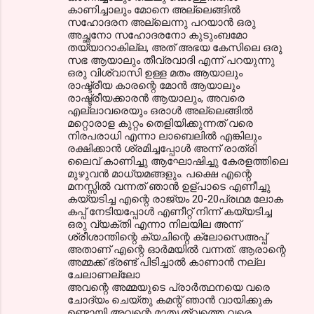
കാണിച്ചാലും മോനെ അല്ലെങ്ങിൽ
സഹോദരന അല്ലെന്നു പറയാൻ ഒരു
അച്ഛനോ സഹോദരനോ കുടുംബമോ
തയ്യാറാകില്ല, അത് അഭയ കേസിലെ ഒരു
സഭ ആയാലും തീവ്രവാദി എന്ന് പറയുന്നു
ഒരു വിശ്വാസി ഉള്ള മതം ആയാലും
രാഷ്ട്രീയ കാരന്റെ മോൻ ആയാലും
രാഷ്ട്രീയക്കാരൻ ആയാലും, അവരെ
എല്ലാവരെയും ഒരാൾ അല്ലെങ്ങിൽ
മറ്റൊരാള കുറ്റം തെളിയിക്കുന്നത് വരെ
നിരപരാധി എന്നാ ലാബെലിൽ എങ്കിലും
രക്ഷിക്കാൻ ശ്രമിച്ചപ്പോൾ അന്ന് രാത്രി
ലൈവ് കാണിച്ചു ആഘോഷിച്ചു കേരളത്തിലെ
മുഴുവൻ മാധ്യമങ്ങളും. പക്ഷെ എന്റെ
മനസ്സിൽ വന്നത് ഞാൻ ഉള്പാടെ എണീച്ചു
കയ്യടിച്ച എന്റെ രാജ്യം 20-20പ്രഥമ ലോക
കപ്പ്‌ നേടിയപ്പോൾ എണീറ്റ്‌ നിന്ന് കയ്യടിച്ച
ഒരു വ്യക്തി എന്നാ നിലയില അന്ന്
ശ്രീശാന്തിന്റെ ക്യചിന്റെ ക്ലോസെഅപ്പ്‌
അതാണ് എന്റെ ഓർമയിൽ വന്നത്. ആരാന്റെ
അമ്മക്ക് ഭ്രണ്ട് പിടിച്ചാൽ കാണാൻ നല്ല
ചേലാണല്ലോ
അവന്റെ അമ്മയുടെ പ്രാർത്ഥനയെ വരെ
ചോദ്യം ചെയ്തു കമന്റ്‌ ഞാൻ വായിക്കുക
ഉണ്ടായി അവന്റെ മാതൃത്വത്തെ വരെ