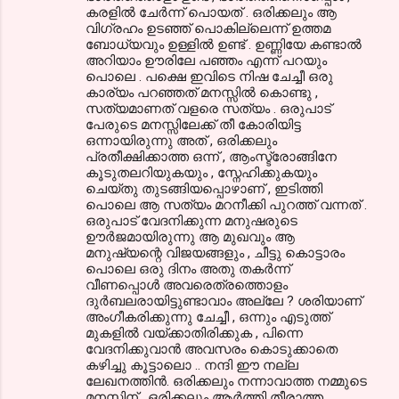
കരളില്‍ ചേര്‍ന്ന് പൊയത് . ഒരിക്കലും ആ
വിഗ്രഹം ഉടഞ്ഞ് പൊകില്ലെന്ന് ഉത്തമ
ബോധ്യവും ഉള്ളില്‍ ഉണ്ട് . ഉണ്ണിയേ കണ്ടാല്‍
അറിയാം ഊരിലേ പഞ്ഞം എന്ന് പറയും
പൊലെ . പക്ഷെ ഇവിടെ നിഷ ചേച്ചീ ഒരു
കാര്യം പറഞ്ഞത് മനസ്സില്‍ കൊണ്ടു ,
സത്യമാണത് വളരെ സത്യം . ഒരുപാട്
പേരുടെ മനസ്സിലേക്ക് തീ കോരിയിട്ട
ഒന്നായിരുന്നു അത് , ഒരിക്കലും
പ്രതീക്ഷിക്കാത്ത ഒന്ന് , ആംസ്ട്രോങ്ങിനേ
കൂടുതലറിയുകയും , സ്നേഹിക്കുകയും
ചെയ്തു തുടങ്ങിയപ്പൊഴാണ് , ഇടിത്തി
പൊലെ ആ സത്യം മറനീക്കി പുറത്ത് വന്നത് .
ഒരുപാട് വേദനിക്കുന്ന മനുഷരുടെ
ഊര്‍ജമായിരുന്നു ആ മുഖവും ആ
മനുഷ്യന്റെ വിജയങ്ങളും , ചീട്ടു കൊട്ടാരം
പൊലെ ഒരു ദിനം അതു തകര്‍ന്ന്
വീണപ്പൊള്‍ അവരെത്രത്തൊളം
ദുര്‍ബലരായിട്ടുണ്ടാവാം അല്ലേ ? ശരിയാണ്
അംഗീകരിക്കുന്നു ചേച്ചീ , ഒന്നും എടുത്ത്
മുകളില്‍ വയ്ക്കാതിരിക്കുക , പിന്നെ
വേദനിക്കുവാന്‍ അവസരം കൊടുക്കാതെ
കഴിച്ചു കൂട്ടാലൊ .. നന്ദി ഈ നല്ല
ലേഖനത്തിന്‍. ഒരിക്കലും നന്നാവാത്ത നമ്മുടെ
മനസ്സിന് , ഒരിക്കലും ആര്‍ത്തി തീരാത്ത