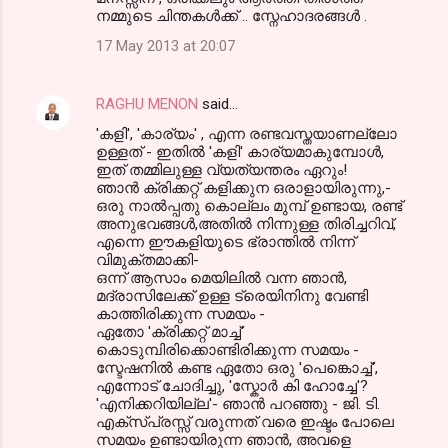
നമ്മുടെ ചിന്തകള്‍ക്ക് .. സ്നേഹാദരങ്ങള്‍ .
17 May 2013 at 20:07
RAGHU MENON
said…
'കളി', 'കാര്യം' , എന്ന രണ്ടവസ്തയാണല്ലോ
ഉള്ളത് - ഇതിൽ 'കളി' കാര്യമാകുമ്പോൾ,
ഇത് തമ്മിലുള്ള വ്യത്യന്തരം ഏറും!
ഞാൻ ക്രിക്കറ്റ് കളിക്കുന ഒരാളായിരുന്നു,-
ഒരു നാൽപ്പതു കൊല്ലം മുമ്പ് ഉണ്ടായ, രണ്ട്
അനുഭവങ്ങൾ,അതിൽ നിന്നുള്ള തിരിച്ചറിവ്,
എന്നെ ഈകളിയുടെ ഭ്രാന്തിൽ നിന്ന്
വിമുക്തമാക്കി-
ഒന്ന് ആസാം മെയിലിൽ വന്ന ഞാൻ,
മദ്രാസിലേക്ക് ഉള്ള ട്രെയിനിനു വേണ്ടി
കാത്തിരിക്കുന്ന സമയം -
ഏതോ 'ക്രിക്കറ്റ് മാച്ച്'
കൊടുമ്പിരിക്കൊണ്ടിരിക്കുന്ന സമയം -
സ്ടേഷനിൽ കണ്ട ഏതോ ഒരു 'പെങ്കൊച്ച്',
എന്നോട് ചോദിച്ചു, 'സ്കോർ കി ഹോച്ചേ'?
'എനിക്കറിയില്ല'- ഞാൻ പറഞ്ഞു - ജി. ടി.
എക്സ്പ്രസ്സ് വരുന്നത് വരെ ഇഷ്ടം പോലെ
സമയം ഉണ്ടായിരുന്ന ഞാൻ, അവളെ