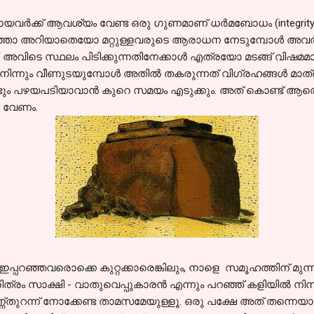
ര്‍ക്ക് ആവശ്യം വേണ്ട ഒരു ഗുണമാണ് ധര്‍മബോധം (integrity) എന
ഞ്ഞോ അറിയാതെയോ മറ്റുള്ളവരുടെ ആരാധന നേടുമ്പോള്‍ അവര
്. അവിടെ സ്ഥലം പിടിക്കുന്നതിനേക്കാള്‍ എത്രയോ മടങ്ങ്‌ വിഷമ
നിന്നും വീണുടയുമ്പോള്‍ അതില്‍ തകരുന്നത് വിഗ്രഹങ്ങള്‍ മാത്
്ടും പഴയപടിയാവാന്‍ കുറെ സമയം എടുക്കും. അത് കൊണ്ട് ആരെ
ചു വേണം.
പറഞ്ഞവരൊക്കെ കുറ്റക്കാരെങ്കിലും, നാളെ സമൂഹത്തിന് മുന്നില
രം സാക്ഷി - വാതുവെപ്പുകാരന്‍ എന്നും പറഞ്ഞ് കളിയില്‍ നിന്നും പ
ണ്‍തുറന്ന്‍ നോക്കേണ്ട താമസമേയുള്ളൂ. ഒരു പക്ഷേ അത് തന്നെയാണ്