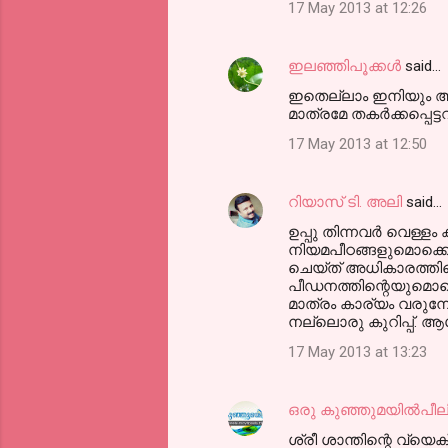
m
17 May 2013 at 12:26
e
n
ഇലഞ്ഞിപൂക്കള്‍
said…
t
ഇതെല്ലാം ഇനിയും ആവര
മാത്രമേ തകര്‍ക്കപ്പെ
s
17 May 2013 at 12:50
റിയാസ് ടി. അലി
said…
ഉപ്പു തിന്നവര്‍ വെള്
നിയമപീഠങ്ങളുമൊക്കെ 
ചെയ്ത് അധികാരത്തിന്
പീഡനത്തിന്റെയുമൊക്കെ
മാത്രം കാര്യം വരുമ
നല്ലൊരു കുറിപ്പ്. ആശ
17 May 2013 at 13:23
ഒരു കുഞ്ഞുമയിൽപീല
ശ്രീ ശാന്തിന്റെ വ്യ