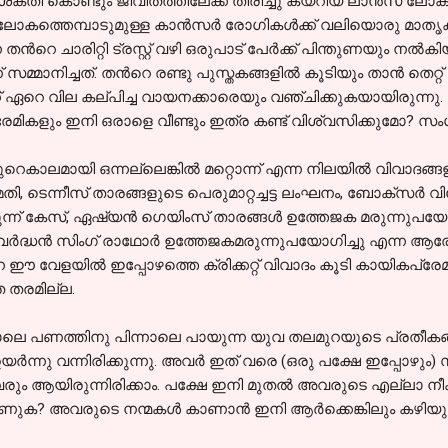
ശക്തി കൊണ്ടും ജീവിതത്തിലേക്ക് തിരിച്ചു കയറിയ ലാന്‍സ് ല
അത് ലോകത്തെമ്പാടുമുള്ള കാന്‍സര്‍ രോഗികള്‍ക്ക് വലിയൊരു മാതൃ
ന്‍റെ ചാരിറ്റി ട്രസ്റ്റ്‌ വഴി ഒരുപാട് പേര്‍ക്ക് പിന്തുണയും നല്
മ്മാനിച്ചത്. തന്‍റെ രണ്ടു പുസ്തകങ്ങളില്‍ കൂടിയും താന്‍ തെറ്റ്
്ക് ഏറെ വില കല്പിച്ച വായനക്കാരെയും വഞ്ചിക്കുകയായിരുന്നു.
്രേമികളും ഇനി ഒരാളെ വീണ്ടും ഇത്ര കണ്ട് വിശ്വസിക്കുമോ? സ
ാലമായി ഒന്നല്ലെങ്കില്‍ മറ്റൊന്ന് എന്ന നിലയില്‍ വിവാദങ്ങളാല്
 ടെന്നീസ് താരങ്ങളുടെ പെരുമാറ്റച്ചട്ട ലംഘനം, ബോക്സര്‍ വിജേ
രുന്ന് കേസ്, ഏഷ്യന്‍ ഗെയിംസ് താരങ്ങള്‍ ഉത്തേജക മരുന്നുപയ
ാജ്യവര്‍ദ്ധന്‍ സിംഗ് രാഥോര്‍ ഉത്തേജകമരുന്നുപയോഗിച്ചു എന്
ന ഈ വേളയില്‍ ഇപ്പോഴത്തെ ക്രിക്കറ്റ് വിവാദം കൂടി കായികപ്ര
െ തരമില്ല.
ോലെ പണത്തിനു പിന്നാലെ പായുന്ന യുവ തലമുറയുടെ പ്രതീകങ
്‍ന്നു വന്നിരിക്കുന്നു. അവര്‍ ഇത് വരെ (ഒരു പക്ഷേ ഇപ്പോഴു
വരും ആയിരുന്നിരിക്കാം. പക്ഷേ ഇനി മുതല്‍ അവരുടെ എല്ലാ ന
ാണുക? അവരുടെ നന്മകള്‍ കാണാന്‍ ഇനി ആര്‍ക്കെങ്കിലും കഴി