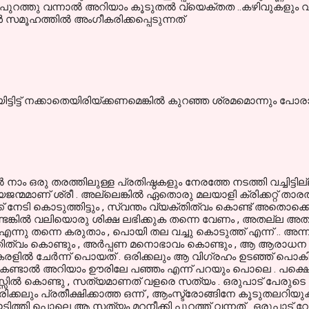
 പുറത്തു വന്നാൽ അറിയാം കൂടുതൽ വ്യെക്തത ..കഴിവുകളും 
സമൂഹത്തിൽ അംഗീകരിക്കപ്പെടുന്നത്
യിട്ടിട്ട് നക്കാതെയിരിയ്ക്കണമെങ്കില്‍ കുറഞ്ഞ ശ്രമമൊന്നും പോരാ.
‍ നാം ഒരു തരത്തിലുള്ള പ്രതിഷ്ഠകളും നേരത്തേ നടത്തി വച്ചിട്
മമാണ് ശ്രീ . അല്ലെങ്കില്‍ ഏതൊരു മലയാളി ക്രിക്കറ്റ് താരത്തിനു
്ക് നേടി കൊടുത്തിട്ടും , സ്വന്തം വ്യക്തിത്വം കൊണ്ട് അതൊക
ണ്ടെങ്കില്‍ വലിയൊരു ശിക്ഷ ലഭിക്കുക തന്നെ വേണം , അതല്ല അതു 
 എന്നു തന്നെ കരുതാം , പൊയി തല വച്ചു കൊടുത്ത് എന്ന് .. അന്നു
്തിത്വം കൊണ്ടും , അര്‍പ്പണ മനൊഭാവം കൊണ്ടും , ആ ആരാധന 
രളില്‍ ചേര്‍ന്ന് പൊയത് . ഒരിക്കലും ആ വിഗ്രഹം ഉടഞ്ഞ് പൊക
ണിയേ കണ്ടാല്‍ അറിയാം ഊരിലേ പഞ്ഞം എന്ന് പറയും പൊലെ . പക്ഷ
സില്‍ കൊണ്ടു , സത്യമാണത് വളരെ സത്യം . ഒരുപാട് പേരുടെ മന
ഒരിക്കലും പ്രതീക്ഷിക്കാത്ത ഒന്ന് , ആംസ്ട്രോങ്ങിനേ കൂടുതലറിയ
ഇടിത്തി പൊലെ ആ സത്യം മറനീക്കി പുറത്ത് വന്നത് . ഒരുപാട് വ