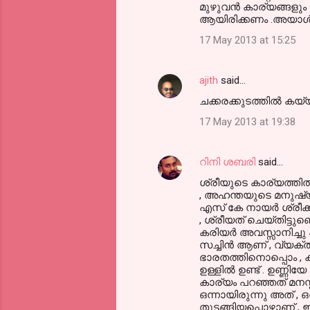
മുഴുവൻ കാര്യങ്ങളും
ആയിരിക്കണം .അയാൾ 
17 May 2013 at 15:25
ajith
said…
ചക്കരക്കുടത്തില്‍ കയ്
17 May 2013 at 19:38
റിനി ശബരി
said…
ശ്രീയുടെ കാര്യത്തില്
, അഹന്തയുടെ മനുഷ്യജന്
എസ് കേ നായര്‍ ശ്രീക
, ശ്രീയത് ചെയ്തിട്ടു
കരിയര്‍ അവസ്സാനിച്ചു
സച്ചിന്‍ ആണ് , വ്യക
ഭാരതത്തിനൊപ്പൊം , ക
ഉള്ളില്‍ ഉണ്ട് . ഉണ്
കാര്യം പറഞ്ഞത് മനസ്
ഒന്നായിരുന്നു അത് , 
തുടങ്ങിയപ്പൊഴാണ് , 