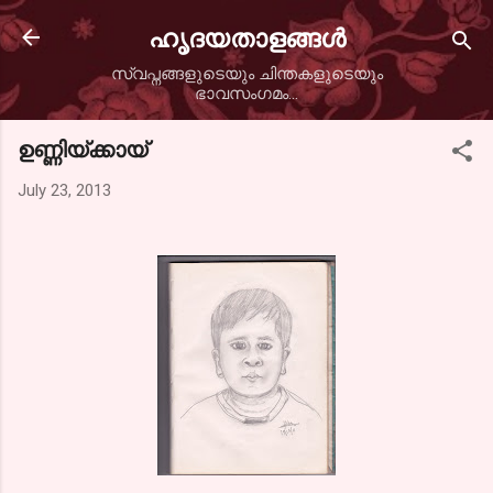
Skip to main content
ഹൃദയതാളങ്ങള്‍
സ്വപ്നങ്ങളുടെയും ചിന്തകളുടെയും
ഭാവസംഗമം...
ഉണ്ണിയ്ക്കായ്
July 23, 2013