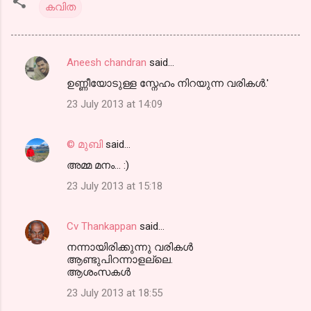
കവിത
Aneesh chandran
said…
C
ഉണ്ണീയോടുള്ള സ്നേഹം നിറയുന്ന വരികള്‍.'
o
23 July 2013 at 14:09
m
m
© മുബി
said…
e
അമ്മ മനം... :)
n
t
23 July 2013 at 15:18
s
Cv Thankappan
said…
നന്നായിരിക്കുന്നു വരികള്‍
ആണ്ടുപിറന്നാളല്ലെ.
ആശംസകള്‍
23 July 2013 at 18:55