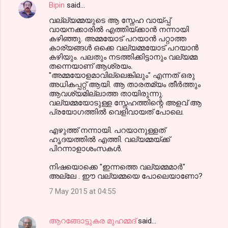
Bipin
said…
വല്ല്യമ്മയുടെ ആ സ്നേഹ വായ്പ്പ്
വായനക്കാരിൽ എത്തിയ്ക്കാൻ നന്നായി
കഴിഞ്ഞു. അമ്മയോട് പറയാൻ പറ്റാത്ത
കാര്യങ്ങൾ ഒക്കെ വല്യമ്മയോട് പറയാൻ
കഴിയും. പലതും നടത്തിക്കിട്ടാനും വല്യമ്മ
തന്നെയാണ് ആശ്രയം.
"അമ്മയോളമാവില്ലെങ്കിലും" എന്നത് ഒരു
അധികപ്പറ്റ് ആയി. ആ താരതമ്യം തീർത്തും
ആവശ്യമില്ലാത്ത തായിരുന്നു.
വല്യമ്മയോടുള്ള സ്നേഹത്തിന്റെ അളവ് ആ
പ്രയോഗത്തിൽ വെളിവായത് പോലെ.
എഴുത്ത് നന്നായി. പറയാനുള്ളത്
ഹൃദയത്തിൽ എത്തി. വല്യമ്മയ്ക്ക്
പിറന്നാളാശംസകൾ.
നിഷയൊക്കെ "ഇന്നത്തെ വല്യമ്മമാർ"
അല്ലേ . ഈ വല്യമ്മയെ പോലെയാണോ?
7 May 2015 at 04:55
ആറങ്ങോട്ടുകര മുഹമ്മദ്‌
said…