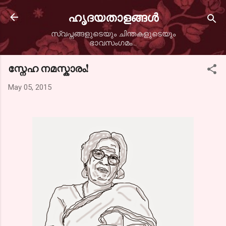
Skip to main content
ഹൃദയതാളങ്ങള്‍
സ്വപ്നങ്ങളുടെയും ചിന്തകളുടെയും
ഭാവസംഗമം...
സ്നേഹ നമസ്കാരം!
May 05, 2015