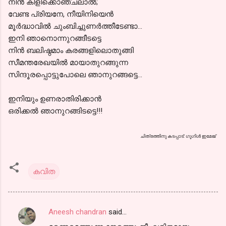
നിന്‍ കിളിക്കൊഞ്ചലാല്‍;
വേണ്ട പ്രിയനേ, നീയിനിയെന്‍
മൂര്‍ദ്ധാവില്‍ ചുംബിച്ചുണര്‍ത്തീടേണ്ടാ...
ഇനി ഞാനൊന്നുറങ്ങീടട്ടെ
നിന്‍ ബലിഷ്ഠമാം കരങ്ങളിലൊതുങ്ങി
സീമന്തരേഖയില്‍ മായാതുറങ്ങുന്ന
സിന്ദൂരപ്പൊട്ടുപോലെ ഞാനുറങ്ങട്ടെ...
ഇനിയും ഉണരാതിരിക്കാന്‍
ഒരിക്കല്‍ ഞാനുറങ്ങിടട്ടെ!!!
ചിത്രത്തിനു കടപ്പാട്: ഗൂഗിള്‍ ഇമേജ്
കവിത
Aneesh chandran
said…
C