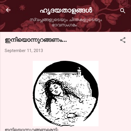
Skip to main content
ഹൃദയതാളങ്ങള്‍
സ്വപ്നങ്ങളുടെയും ചിന്തകളുടെയും
ഭാവസംഗമം...
ഇനിയൊന്നുറങ്ങണം...
September 11, 2013
ഇനിയൊന്നുറങ്ങണമെനി-