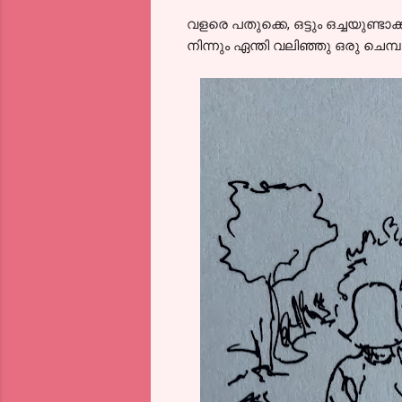
വളരെ പതുക്കെ, ഒട്ടും ഒച്ചയുണ്
നിന്നും ഏന്തി വലിഞ്ഞു ഒരു ചെമ