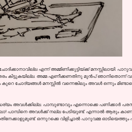
ിക്കാനാവില്ല എന്ന് അമ്മിണിക്കുട്ടിയ്ക്ക് മനസ്സിലായി. പാ
രം കിട്ടുകയില്ല. അമ്മ എണീക്കണതിനു മുൻപ് ഞാനിതൊന്ന് വായിക
 കുറെ ചോദ്യങ്ങൾ മനസ്സിൽ വന്നെങ്കിലും അവൾ ഒന്നും മിണ്ടാ
യം അവൾക്കില്ല. പാമ്പുണ്ടാവും എന്നൊക്കെ പണിക്കാർ പരസ്പരം 
യാലോ! പാമ്പിനെ അവൾക്ക് നല്ല പേടിയുണ്ട്. എന്നാൽ ആരും 
േക്കാളുമുണ്ട്. ഒന്നുറക്കെ വിളിച്ചാൽ പാറുവമ്മ ഓടിയെത്