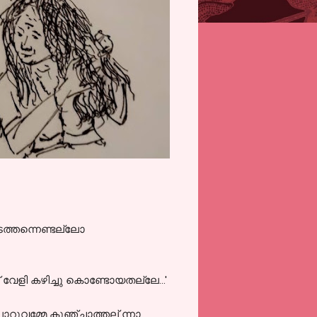
ടെത്തന്നെണ്ടല്ലോ
് വേളി കഴിച്ചു കൊണ്ടോയതല്ലേ...'
ാറുവമ്മേ കുഞ്ചാത്തല് ന്നാ