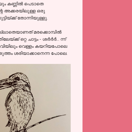
േയും കണ്ണിൽ പെടാതെ
്റെ അക്കരയിലുള്ള ഒരു
ിയ്ക്ക് തോന്നിയുള്ളു.
ുതിയില്ലാതെയാണത് മരക്കൊമ്പിൽ
്ക്ക് ഒറ്റ ചാട്ടം - ശർർർ... ന്ന്
ം ചെവിയിലും വെള്ളം കയറിയപോലെ
ലെ ഇരുത്തം ശരിയാക്കാനെന്ന പോലെ.