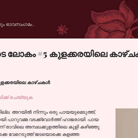
Skip to main content
ും ഭാവസംഗമം...
യുടെ ലോകം #5 കുളക്കരയിലെ കാഴ്
ുളക്കരയിലെ കാഴ്ചകൾ
ിക്ക് ചെയ്യുക
നില്ല. അറയിൽ നിന്നും ഒരു പായയുമെടുത്ത്,
യി പാറുവമ്മ വടക്ക്വോർത്ത് ഹാജരായി. പായ
ിരുന്ന് രാവിലെ അമ്പലക്കുളത്തിലെ കുളി കഴിഞ്ഞു
ി പതുക്കെ വേറെടുത്ത് ജടയൊക്കെ കളഞ്ഞ