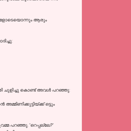
ങ്ങളോടെയൊന്നും ആരും
ിച്ചു:
ിരി ചുളിച്ചു കൊണ്ട് അവൾ പറഞ്ഞു:
മ്മിണിക്കുട്ടിയ്ക്ക് ഒട്ടും
്മ പറഞ്ഞു. 'ഒറപ്പല്ലേ?'