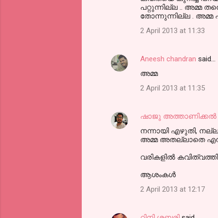
o
പറ്റുന്നില്ല .. അമ്മ 
m
തോന്നുന്നില്ല . അമ്മ 
m
2 April 2013 at 11:33
e
n
Aneesh chandran
said…
t
അമ്മ
s
2 April 2013 at 11:35
ഷാജു അത്താണിക്കല്‍
നന്നായി എഴുതി, നല്
അമ്മ അതല്ലാതെ എന്
വരികളിൽ കവിത്വത്തിന്റ
ആശംകൾ
2 April 2013 at 12:17
റിനി ശബരി
said…