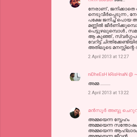
നേരാണ് , ജനിക്കാതെ
നെടുവീര്‍പ്പെടുന്ന , ന
പക്ഷേ ജനിച്ച് പൊയ 
മണ്ണില്‍ ജീര്‍ണിക്കുമ്
പെട്ടുഴലുമ്പൊള്‍ , സ
ആ കുഞ്ഞ് , സ്വര്‍ഗ്ഗപദ
വേറിട്ട് ചിന്തിക്കേണ്ടിയ
അതിലൂടെ മനസ്സിന്റെ ത
2 April 2013 at 12:27
niDheEsH kRisHnaN 
അമ്മ ...........
2 April 2013 at 13:22
മൻസൂർ അബ്ദു ചെറുവ
അമ്മയെന്ന സ്നേഹം
അമ്മയെന്ന സന്തോഷ
അമ്മയെന്ന ആഹ്ലാദ
അമ്മയെന്ന ജീവൻ .