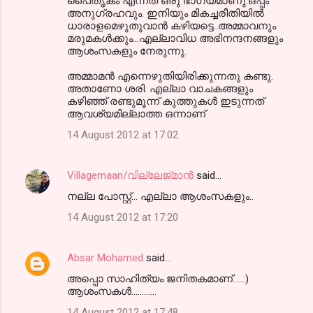
പൈതൃകം എന്നത് ഒരു ഭാഗ്യമാണു.ഒപ്പം
അനുഗ്രഹവും. ഇനിയും മികച്ചരീതിയില്‍
ധാരാളമെഴുതുവാന്‍ കഴിയട്ടെ..അമ്മാവനും
മരുമകള്‍ക്കും...എല്ലാവിധ അഭിനന്ദനങ്ങളും
ആശംസകളും നേരുന്നു.
അമ്മാമന്‍ എന്നെഴുതിയിരിക്കുന്നതു കണ്ടു.
അതാണോ ശരി. എല്ലാ വാചകങ്ങളും
കഴിഞ്ഞ് രണ്ടുമൂന്ന്‍ കുത്തുകള്‍ ഇടുന്നത്
ആവശ്യമില്ലാത്ത ഒന്നാണ്
14 August 2012 at 17:02
Villagemaan/വില്ലേജ്മാന്‍
said…
നല്ല പോസ്റ്റ്‌... എല്ലാ ആശംസകളും..
14 August 2012 at 17:20
Absar Mohamed
said…
അപ്പൊ സാഹിത്യം ജനിതകമാണ്.....:)
ആശംസകള്‍............
14 August 2012 at 17:48