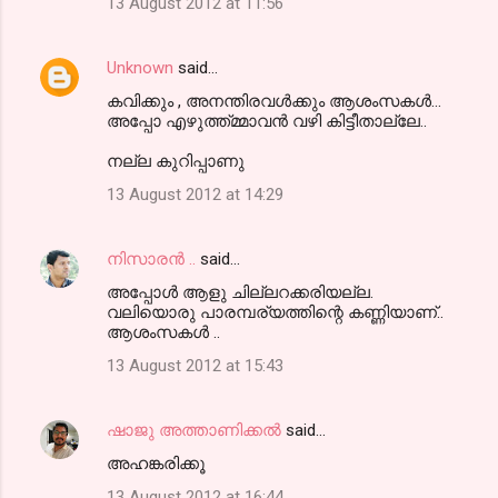
13 August 2012 at 11:56
Unknown
said…
കവിക്കും , അനന്തിരവൾക്കും ആശംസകൾ...
അപ്പോ എഴുത്ത്മ്മാവൻ വഴി കിട്ടീതാല്ലേ..
നല്ല കുറിപ്പാണു
13 August 2012 at 14:29
നിസാരന്‍ ..
said…
അപ്പോള്‍ ആളു ചില്ലറക്കരിയല്ല.
വലിയൊരു പാരമ്പര്യത്തിന്റെ കണ്ണിയാണ്..
ആശംസകള്‍ ..
13 August 2012 at 15:43
ഷാജു അത്താണിക്കല്‍
said…
അഹങ്കരിക്കൂ
13 August 2012 at 16:44