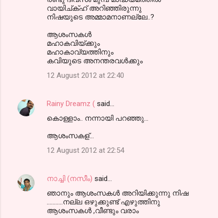
o
വായിച്ക്ഹ് അറിഞ്ഞിരുന്നു
m
നിഷയുടെ അമ്മാമനാണല്ലേ..?
m
ആശംസകള്‍
മഹാകവിയ്ക്കും
e
മഹാകാവ്യത്തിനും
n
കവിയുടെ അനന്തരവള്‍ക്കും
t
12 August 2012 at 22:40
s
Rainy Dreamz (
said…
കൊള്ളാം.. നന്നായി പറഞ്ഞു...
ആശംസകള്...
12 August 2012 at 22:54
നാച്ചി (നസീം)
said…
ഞാനും ആശംസകള്‍ അറിയിക്കുന്നു നിഷ
...........നല്ല ഒഴുക്കുണ്ട് എഴുത്തിനു
ആശംസകള്‍ ,വീണ്ടും വരാം