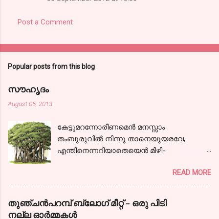
Post a Comment
Popular posts from this blog
സൗഹൃദം
August 05, 2013
കേട്ടുമറന്നോരീണമെന്‍ മനസ്സാം
തംബുരുവില്‍ നിന്നു താനെയുയരവേ,
എന്തിനെന്നറിയാതെയെന്‍ മിഴി-
കളൊരുമാത്ര സജലങ്ങളായ്! കാലരഥമേറി
READ MORE
ഞാനേറെ ദൂരം പോയ്‌ കാണാകാഴ്ചകള്‍
തന്‍ മാധുര്യവുമായ്; ഒടുവിലൊരു
പന്ഥാവിന്‍ മുന്നിലെത്തിയന്തിച്ചു- നില്‍ക്കേ
തുഞ്ചന്‍പറമ്പ് ബ്ലോഗ്‌ മീറ്റ്‌ - ഒരു പിടി
കേട്ടു,ഞാനായീണം വീണ്ടും.
നല്ല ഓര്‍മ്മകള്‍