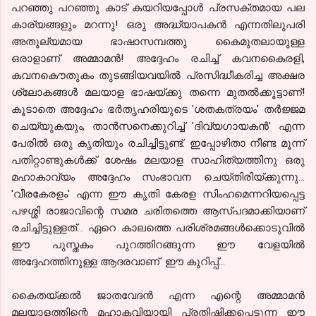
പറഞ്ഞു പറഞ്ഞു കാട് കയറിയപ്പോള്‍ പ്രസക്തമായ പല
കാര്യങ്ങളും മറന്നു! ഒരു അദ്ധ്യാപകന്‍ എന്നതിലുപരി
അതുല്യമായ ഭാഷാസമ്പത്തു കൈമുതലായുള്ള
ഒരാളാണ് അമ്മാമന്‍! അദ്ദേഹം രചിച്ച് കവനകൈരളി,
കവനകൌതുകം തുടങ്ങിയവയില്‍ പ്രസിദ്ധീകരിച്ച അക്ഷര
ശ്ലോകങ്ങള്‍ മലയാള ഭാഷയ്ക്കു തന്നെ മുതല്‍ക്കൂട്ടാണ്!
കൂടാതെ അദ്ദേഹം ഭര്‍തൃഹരിയുടെ 'ശതകത്രയം' തര്‍ജ്ജമ
ചെയ്യുകയും, താന്‍സനെക്കുറിച്ച്
'ദിവ്യഗായകന്‍' എന്ന
പേരില്‍
ഒരു കൃതിയും രചിച്ചിട്ടുണ്ട്. ഇപ്പോഴിതാ നീണ്ട മൂന്ന്
പതിറ്റാണ്ടുകള്‍ക്ക് ശേഷം മലയാള സാഹിത്യത്തിനു ഒരു
മഹാകാവ്യം അദ്ദേഹം സംഭാവന ചെയ്തിരിയ്ക്കുന്നു...
'വീരകേരളം' എന്ന ഈ കൃതി കേരള
സിംഹമെന്നറിയപ്പെട്ട
പഴശ്ശി രാജാവിന്റെ സമര ചരിതത്തെ ആസ്പദമാക്കിയാണ്
രചിച്ചിട്ടുള്ളത്... ഏറെ കാലത്തെ
പരിശ്രമങ്ങള്‍ക്കൊടുവില്‍
ഈ പുസ്തകം പുറത്തിറങ്ങുന്ന ഈ വേളയില്‍
അദ്ദേഹത്തിനുള്ള ആദരവാണ് ഈ കുറിപ്പ്...
കൈതയ്ക്കല്‍ ജാതവേദന്‍ എന്ന എന്റെ അമ്മാമന്‍
മലയാളത്തിന്റെ മഹാകവിയായി
പ്രതിഷ്ഠിക്ക
പ്പെടുന്ന ഈ