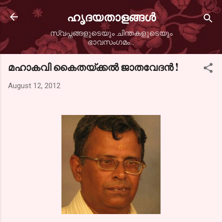
Skip to main content
ഹൃദയതാളങ്ങള്‍
സ്വപ്നങ്ങളുടെയും ചിന്തകളുടെയും
ഭാവസംഗമം...
മഹാകവി കൈതയ്ക്കല്‍ ജാതവേദന്‍ !
August 12, 2012