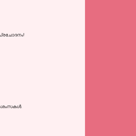
് പ്രചോദനം!
. ആശംസകൾ.