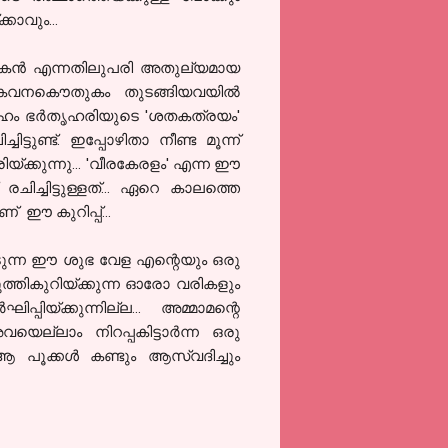
ാവും...
പകന്‍ എന്നതിലുപരി അതുല്യമായ
 കവനകൌതുകം തുടങ്ങിയവയില്‍
്ദേഹം ഭര്‍തൃഹരിയുടെ 'ശതകത്രയം'
ിട്ടുണ്ട്. ഇപ്പോഴിതാ നീണ്ട മൂന്ന്
്ക്കുന്നു... 'വീരകേരളം' എന്ന ഈ
ച്ചിട്ടുള്ളത്... ഏറെ കാലത്തെ
 ഈ കുറിപ്പ്...
െടുന്ന ഈ ശുഭ വേള എന്റെയും ഒരു
കുത്തികുറിയ്ക്കുന്ന ഓരോ വരികളും
പിയ്ക്കുന്നില്ല... അമ്മാമന്റെ
ല്ലാം നിറപ്പകിട്ടാര്‍ന്ന ഒരു
ആ പൂക്കള്‍ കണ്ടും ആസ്വദിച്ചും