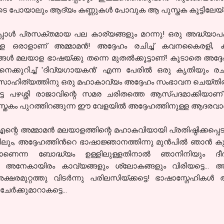
െ പോയാലും ആദ്യം കണ്ണുകള്‍ പോവുക ആ പുസ്തക കൂട്ടിലേയ്ക്ക
പോള്‍ പ്രസക്തമായ പല കാര്യങ്ങളും മറന്നു! ഒരു അദ്ധ്യാ
ള ഒരാളാണ് അമ്മാമന്‍! അദ്ദേഹം രചിച്ച് കവനകൈരളി,
ങള്‍ മലയാള ഭാഷയ്ക്കു തന്നെ മുതല്‍ക്കൂട്ടാണ്! കൂടാതെ അദ
െക്കുറിച്ച്
'ദിവ്യഗായകന്‍' എന്ന പേരില്‍
ഒരു കൃതിയും രചിച്ച
ള സാഹിത്യത്തിനു ഒരു മഹാകാവ്യം അദ്ദേഹം സംഭാവന ചെയ്തിരിയ
ട്ട
പഴശ്ശി രാജാവിന്റെ സമര ചരിതത്തെ ആസ്പദമാക്കിയാണ് രചി
തകം പുറത്തിറങ്ങുന്ന ഈ വേളയില്‍ അദ്ദേഹത്തിനുള്ള ആദരവാണ്
എന്റെ അമ്മാമന്‍ മലയാളത്തിന്റെ മഹാകവിയായി
പ്രതിഷ്ഠിക്ക
പ്പ
ിലും,
അദ്ദേഹത്തിന്‍റെ ഭാഷാജ്ഞാനത്തിന്നു മുന്‍പില്‍ ഞാന്‍ 
ണെന്ന ബോദ്ധ്യം ഉള്ളിലുള്ളതിനാല്‍ ഞാനിനിയും ദീര്‍ഘിപ്
അനേകായിരം കാവ്യങ്ങളും ശ്ലോകങ്ങളും വിരിയട്ടെ... അവയെ
മുറ്റത്തു വിടര്‍ന്നു പരിലസിയ്ക്കട്ടെ! ഭാഷാസ്നേഹികള്‍ 
്‍ക്കുമാറാകട്ടെ...