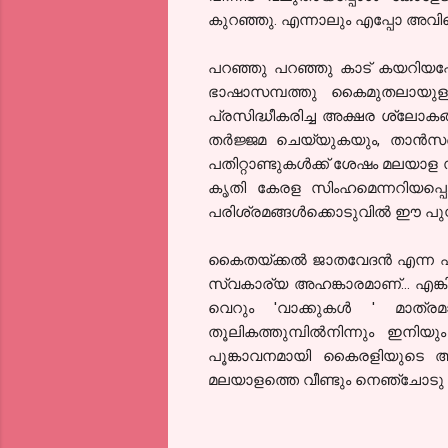
കുറഞ്ഞു. എന്നാലും എപ്പോ അവിട
പറഞ്ഞു പറഞ്ഞു കാട് കയറിയപ്
ഭാഷാസമ്പത്തു കൈമുതലായുള്
പ്രസിദ്ധീകരിച്ച അക്ഷര ശ്ലോകങ്
തര്‍ജ്ജമ ചെയ്യുകയും, താന്‍സന
പതിറ്റാണ്ടുകള്‍ക്ക് ശേഷം മലയാ
കൃതി കേരള
സിംഹമെന്നറിയപ്പെ
പരിശ്രമങ്ങള്‍ക്കൊടുവില്‍
ഈ പുസ്
കൈതയ്ക്കല്‍ ജാതവേദന്‍ എന്ന 
സ്വകാര്യ അഹങ്കാരമാണ്... എങ്ക
വെറും '
വാക്കുകള്‍ ' മാത്രമാ
തൂലികത്തുമ്പില്‍നിന്നും
ഇനിയും 
പൂങ്കാവനമായി കൈരളിയുടെ അക്ഷര
മലയാളത്തെ വീണ്ടും നെഞ്ചോടു ചേര