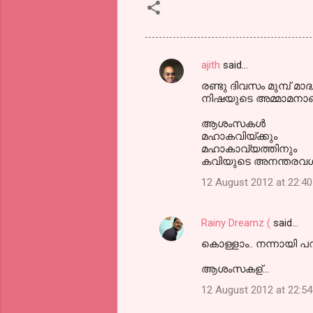
ajith
said…
C
രണ്ടു ദിവസം മുമ്പ് മാ
o
നിഷയുടെ അമ്മാമനാണ
m
ആശംസകള്‍
m
മഹാകവിയ്ക്കും
മഹാകാവ്യത്തിനും
e
കവിയുടെ അനന്തരവള്‍
n
12 August 2012 at 22:40
t
s
Rainy Dreamz (
said…
കൊള്ളാം.. നന്നായി പറ
ആശംസകള്...
12 August 2012 at 22:54