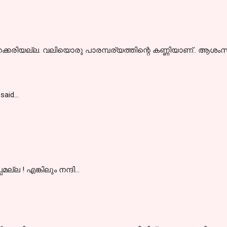
ക്കരിയല്ല. വലിയൊരു പാരമ്പര്യത്തിന്റെ കണ്ണിയാണ്.. ആശംസക
said…
്ല ! എങ്കിലും നന്ദി...