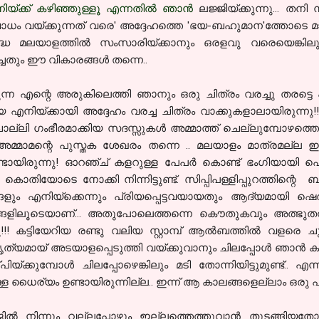
യ്ക്ക് കഴിഞ്ഞുള്ളൂ എന്നതില്‍ ഞാന്‍
ലജ്ജിയ്ക്കുന്നു...
തനി
ന
ം വയ്ക്കുന്നത് വരെ' അദ്ദേഹത്തെ 'ഭയ-ബഹുമാന'ത്തോടെ മാത്രമ
ദ്ധ മലയാളത്തില്‍ സംസാരിയ്ക്കാനും ഒരളവു വരെയെങ്കില
ച്ചതും ഈ വികാരങ്ങള്‍ തന്നെ..
രുന്ന എന്റെ
അരുകിലെത്തി ഞാനും ഒരു ചിത്രം വരച്ചു തരട്ടെ എ
ിയ
എനിയ്ക്കായി അദ്ദേഹം വരച്ച ചിത്രം
വാക്കുകളാലാ
യിരുന്നു
ി ഗംഭീരമാക്കിയ സദസ്സുകള്‍ അമ്മാത്ത് ചെല്ലുമ്പോഴത്തെ 
അമ്മാമന്റെ പുസ്തക ശേഖരം തന്നെ .. മലയാളം മാത്രമല്ല ഇംഗ
ടായിരുന്നു! ഓറഞ്ച് കളറുള്ള
പേപര്‍ കൊണ്ട് ഭംഗിയായി പ
െ കൊതിയോടെ നോക്കി നിന്നിട്ടുണ്ട്.
സിപ്പി
പള്ളിപ്പുറത്തിന്റെ
ബ
്ങളും എനിയ്ക്കെന്നും പ്രിയപ്പെട്ടവയായതും ആദ്യമായി
ഷെര
കങ്ങളിലൂടെയാണ്... അതുപോലെത്തന്നെ കൌതുകവും അത്ഭുതവും 
ിരുന്നു!!! കട്ടിയേറിയ രണ്ടു വലിയ സ്റ്റാമ്പ്‌ ആല്‍ബത്തില്‍ 
മായ് അടയാളപ്പെടുത്തി വയ്ക്കുവാനും ചിലപ്പോള്‍ ഞാന്‍ കൂടി
്കുമ്പോള്‍ ചിലപ്പോഴെങ്കിലും മടി തോന്നിയിട്ടുമുണ്ട്.. 
്ള ധൈര്യം ഉണ്ടായിരുന്നില്ല.. ഇന്ന് ആ കാലങ്ങളെല്ലാം ഒരു പ
ില്‍ നിന്നും വല്ലപ്പോഴും ഇല്ലത്തെത്തുവാന്‍ തുടങ്ങിയതോ