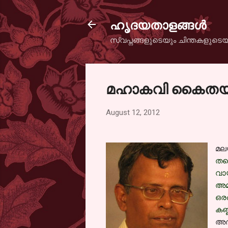
ഹൃദയതാളങ്ങള്‍
സ്വപ്നങ്ങളുടെയും ചിന്തകളുടെയ
മഹാകവി കൈതയ്ക്
August 12, 2012
മല
തന
വാ
അമ
ഒര
കണ്
അദ