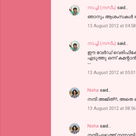
നാച്ചി (നസീം)
said…
ഞാനും ആശംസകള്‍ അറിയി
13 August 2012 at 04:58
നാച്ചി (നസീം)
said…
ഈ വേര്‍ഡ് വെരിഫിക്കേ
എടുത്തു ഒന്ന് കമന്റാന
--
13 August 2012 at 05:01
Nisha
said…
നന്ദി അജിത്‌!!!, അതെ 
13 August 2012 at 08:56
Nisha
said…
നന്ദി!എഴുത്ത് നന്നായ