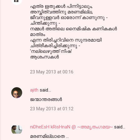
എത്ര ഋതുക്കൾ പിന്നിട്ടാലും,
അസ്തിത്വത്തിനു മരണമില്ല,
ജീവനുള്ളവർ ഓരോന്ന് കാണുന്നു -
ചിന്തിക്കുന്നു -
നമ്മൾ അതിലെ നൈമിഷിക കണികകൾ
മാത്രം
എന്ന തിരിച്ചറിവിനെ സുന്ദരമായി
ചിത്രീകരിച്ചിരിക്കുന്നു -
'നല്ലെഴുത്ത് നിഷ'
ആശംസകൾ
23 May 2013 at 00:16
ajith
said…
ജന്മാന്തരങ്ങള്‍
23 May 2013 at 01:12
niDheEsH kRisHnaN @ ~അമൃതംഗമയ~
said…
മരണമില്ലാതെ ...