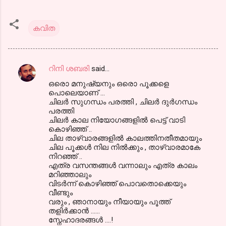
കവിത
റിനി ശബരി
said…
C
ഒരൊ മനുഷ്യനും ഒരൊ പൂക്കളെ
o
പൊലെയാണ് ...
m
ചിലര്‍ സുഗന്ധം പരത്തി , ചിലര്‍ ദുര്‍ഗന്ധം
പരത്തി
m
ചിലര്‍ കാല നിയോഗങ്ങളില്‍ പെട്ട് വാടി
കൊഴിഞ്ഞ് ..
e
ചില താഴ്വാരങ്ങളില്‍ കാലത്തിനതീതമായും
n
ചില പൂക്കള്‍ നില നില്‍ക്കും , താഴ്വാരമാകേ
നിറഞ്ഞ് ..
t
എത്ര വസന്തങ്ങള്‍ വന്നാലും എത്ര കാലം
s
മറിഞ്ഞാലും
വിടര്‍ന്ന് കൊഴിഞ്ഞ് പൊവതൊക്കെയും
വീണ്ടും
വരും , ഞാനായും നീയായും പൂത്ത്
തളിര്‍ക്കാന്‍ ......
സ്നേഹാദരങ്ങള്‍ ....!