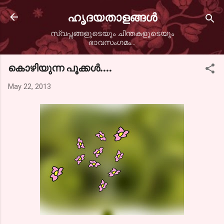
Skip to main content
ഹൃദയതാളങ്ങള്‍
സ്വപ്നങ്ങളുടെയും ചിന്തകളുടെയും
ഭാവസംഗമം...
കൊഴിയുന്ന പൂക്കള്‍....
May 22, 2013