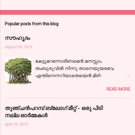
Popular posts from this blog
സൗഹൃദം
August 05, 2013
കേട്ടുമറന്നോരീണമെന്‍ മനസ്സാം
തംബുരുവില്‍ നിന്നു താനെയുയരവേ,
എന്തിനെന്നറിയാതെയെന്‍ മിഴി-
കളൊരുമാത്ര സജലങ്ങളായ്! കാലരഥമേറി
READ MORE
ഞാനേറെ ദൂരം പോയ്‌ കാണാകാഴ്ചകള്‍
തന്‍ മാധുര്യവുമായ്; ഒടുവിലൊരു
പന്ഥാവിന്‍ മുന്നിലെത്തിയന്തിച്ചു- നില്‍ക്കേ
തുഞ്ചന്‍പറമ്പ് ബ്ലോഗ്‌ മീറ്റ്‌ - ഒരു പിടി
കേട്ടു,ഞാനായീണം വീണ്ടും.
നല്ല ഓര്‍മ്മകള്‍
നിന്നോര്‍മ്മകളെന്നില്‍ നിറഞ്ഞ നേരം നിന്‍
April 16, 2015
പുഞ്ചിരിയെന്നില്‍ വിടര്‍ന്ന നേരം
കൌമാരത്തിന്‍ കൈപിടിച്ചിന്നു ഞാന്‍