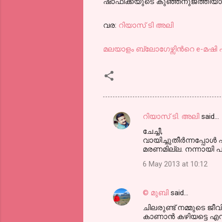
ഷാഫിക്കയുടെ കുഞ്ഞനുജത്തിയാവാന
വര:
റിയാസ് ടി അലി
മലയാളം ബ്ലോഗേഴ്സിന്‍റെ
e-മഷി 
റിയാസ് ടി. അലി
said…
C
ചേച്ചീ,
o
വായിച്ചുതീര്‍ന്നപ്പോ
m
മരണമില്ല. നന്നായി പറഞ
m
6 May 2013 at 10:12
e
n
© മുബി
said…
t
ചിലരുണ്ട് നമ്മുടെ ജീ
കാണാന്‍ കഴിയട്ടെ എന്ന് 
s