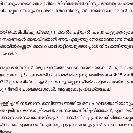
വില്‍ ഒന്നും പറയാതെ എന്‍റെ ജീവിതത്തില്‍ നിന്നും മാഞ്ഞു പോയ
ലപ്പോഴെങ്കിലും സംശയം തോന്നിയിട്ടുണ്ട്... ഇതൊക്കെ ഞാന്‍ കണ്
ുറത്ത് പൊടിപിടിച്ചു കിടക്കുന്ന കാല്‍പെട്ടിയില്‍ പഴയ കൂട്ടുകാരു
ഴയ സ്മരണകള്‍ അയവിറക്കാന്‍ അവ എടുത്തു നോക്കവേയാണ് നല
്ധയില്‍പ്പെട്ടത്. അവ പൊടി തട്ടിയെടുത്തപ്പോള്‍ നിറം മങ്ങിത്തു
്ച പോലെ...
പ്പോള്‍ മനസ്സില്‍ ഒരു ശൂന്യത! 'ഷാഫിക്കയെ ഒരിക്കല്‍ കൂടി ക
്പിട്ടു! കാലമെത്ര കഴിഞ്ഞിരിക്കുന്നു തമ്മില്‍ കണ്ടിട്ട്!!! ഇനി
മോ??? ഉണ്ടാവില്ല - എന്‍റെ മനസ്സിലുള്ള ചിത്രം ഏറെ പഴകിയത
ു നിഴല്‍ പോലെയൊരാള്‍.; ആ മുഖവും വ്യക്തമല്ല!
്ളിച്ചാടി നടക്കുന്ന, മെലിഞ്ഞുണങ്ങിയ ഒരു പാവാടക്കാരിയാവും.
്ചെങ്കിലും കണ്ടുമുട്ടിയാല്‍, പരസ്പരം തിരിച്ചറിഞ്ഞാല്‍, എന്
്‍ എങ്ങനെ പരസ്പരം അറിയും? ഞങ്ങള്‍ തികച്ചും അപരിചിതരെപ്
തകള്‍ എന്നെ മഥിച്ചെങ്കിലും ഉള്ളിന്‍റെയുള്ളില്‍ ഷാഫിക്കയെ
ഞ്ഞു.