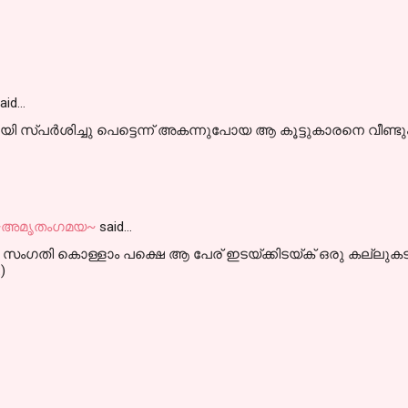
aid…
സ്പർശിച്ചു പെട്ടെന്ന് അകന്നുപോയ ആ കൂട്ടുകാരനെ വീണ്ട
@ ~അമൃതംഗമയ~
said…
, സംഗതി കൊള്ളാം പക്ഷെ ആ പേര് ഇടയ്ക്കിടയ്ക് ഒരു കല്ലുകടി
)