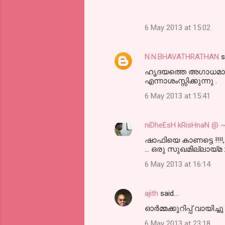
6 May 2013 at 15:02
N.N.BHAVATHRATHAN
s
ഹൃദയത്തെ അഗാധമായി 
എന്നാശംസ്സിക്കുന്നു .
6 May 2013 at 15:41
niDheEsH kRisHnaN 
ഷാഫിയെ കാണട്ടെ !!!!
... ഒരു സുഖമില്ലായ്മ :
6 May 2013 at 16:14
ajith
said…
ഓര്‍മ്മക്കുറിപ്പ് വായിച്ചു
6 May 2013 at 23:18