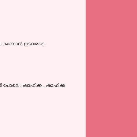
ും കാണാൻ ഇടവരട്ടെ
 പോലെ ; ഷാഫിക്ക .. ഷാഫിക്ക