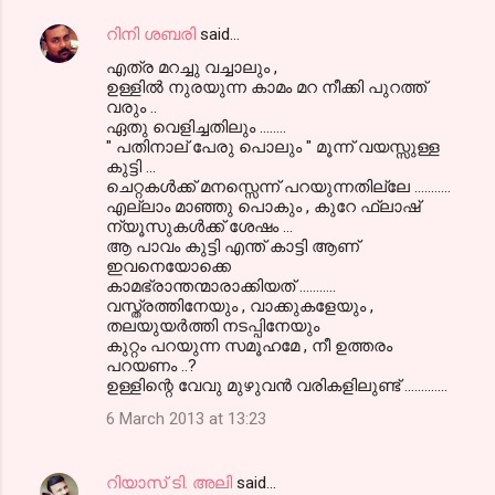
റിനി ശബരി
said…
എത്ര മറച്ചു വച്ചാലും ,
ഉള്ളില്‍ നുരയുന്ന കാമം മറ നീക്കി പുറത്ത്
വരും ..
ഏതു വെളിച്ചതിലും ........
" പതിനാല് പേരു പൊലും " മൂന്ന് വയസ്സുള്ള
കുട്ടി ...
ചെറ്റകള്‍ക്ക് മനസ്സെന്ന് പറയുന്നതില്ലേ ...........
എല്ലാം മാഞ്ഞു പൊകും , കുറേ ഫ്ലാഷ്
ന്യൂസുകള്‍ക്ക് ശേഷം ...
ആ പാവം കുട്ടി എന്ത് കാട്ടി ആണ്
ഇവനെയോക്കെ
കാമഭ്രാന്തന്മാരാക്കിയത് ...........
വസ്ത്രത്തിനേയും , വാക്കുകളേയും ,
തലയുയര്‍ത്തി നടപ്പിനേയും
കുറ്റം പറയുന്ന സമൂഹമേ , നീ ഉത്തരം
പറയണം ..?
ഉള്ളിന്റെ വേവു മുഴുവന്‍ വരികളിലുണ്ട് .............
6 March 2013 at 13:23
റിയാസ് ടി. അലി
said…