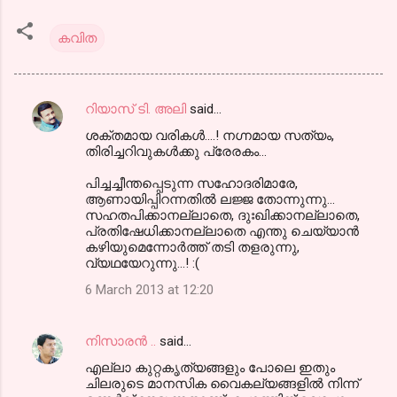
കവിത
റിയാസ് ടി. അലി
said…
C
ശക്തമായ വരികള്‍....! നഗ്നമായ സത്യം,
o
തിരിച്ചറിവുകള്‍ക്കു പ്രേരകം...
m
പിച്ചച്ചീന്തപ്പെടുന്ന സഹോദരിമാരേ,
m
ആണായിപ്പിറന്നതില്‍ ലജ്ജ തോന്നുന്നു...
സഹതപിക്കാനല്ലാതെ, ദുഃഖിക്കാനല്ലാതെ,
e
പ്രതിഷേധിക്കാനല്ലാതെ എന്തു ചെയ്യാന്‍
n
കഴിയുമെന്നോര്‍ത്ത് തടി തളരുന്നു,
വ്യഥയേറുന്നു...! :(
t
6 March 2013 at 12:20
s
നിസാരന്‍ ..
said…
എല്ലാ കുറ്റകൃത്യങ്ങളും പോലെ ഇതും
ചിലരുടെ മാനസിക വൈകല്യങ്ങളില്‍ നിന്ന്