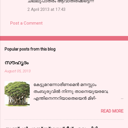
ചില്ലുപാത്രം ആവാതിരിക്കട്ടെ!!!!
2 April 2013 at 17:43
Post a Comment
Popular posts from this blog
സൗഹൃദം
August 05, 2013
കേട്ടുമറന്നോരീണമെന്‍ മനസ്സാം
തംബുരുവില്‍ നിന്നു താനെയുയരവേ,
എന്തിനെന്നറിയാതെയെന്‍ മിഴി-
കളൊരുമാത്ര സജലങ്ങളായ്! കാലരഥമേറി
READ MORE
ഞാനേറെ ദൂരം പോയ്‌ കാണാകാഴ്ചകള്‍
തന്‍ മാധുര്യവുമായ്; ഒടുവിലൊരു
പന്ഥാവിന്‍ മുന്നിലെത്തിയന്തിച്ചു- നില്‍ക്കേ