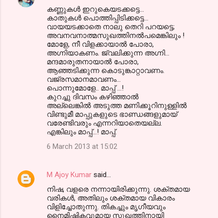
കണ്ണുകള്‍ ഇറുകെയടക്കട്ടെ...
കാതുകള്‍ പൊത്തിപ്പിടിക്കട്ടെ...
വായയടക്കാതെ നാലു തെറി പറയട്ടെ;
അവനവനാത്മസുഖത്തിനല്‍പമെങ്കിലും !
മോളേ, നീ വിളക്കായാല്‍ പോരാ,
അഗ്നിയാകണം. ജ്വലിക്കുന്ന അഗ്നി...
മന്ദമാരുതനായാല്‍ പോരാ,
ആഞ്ഞടിക്കുന്ന കൊടുങ്കാറ്റാവണം.
വജ്രസമാനമാവണം...
പൊന്നുമോളേ.. മാപ്പ് ...!
കുറച്ചു ദിവസം കഴിഞ്ഞാല്‍
അല്ലെങ്കില്‍ അടുത്ത മണിക്കൂറിനുള്ളില്‍
വിണ്ടുമീ മാപ്പുകളുടെ ഭാണ്ഡങ്ങളുമായ്
വരേണ്ടിവരും എന്നറിയാതെയല്ല.
എങ്കിലും മാപ്പ്...! മാപ്പ്.
6 March 2013 at 15:02
M Ajoy Kumar
said…
നിഷ, വളരെ നന്നായിരിക്കുന്നു. ശക്തമായ
വരികള്‍, അതിലും ശക്തമായ വികാരം
വിളിച്ചോതുന്നു. തികച്ചും മൃഗീയവും
നൈമിഷികവുമായ സുഖത്തിനായി