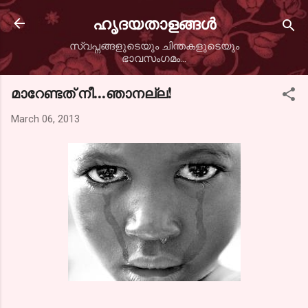
Skip to main content
ഹൃദയതാളങ്ങള്‍
സ്വപ്നങ്ങളുടെയും ചിന്തകളുടെയും
ഭാവസംഗമം...
മാറേണ്ടത് നീ...ഞാനല്ല!
March 06, 2013