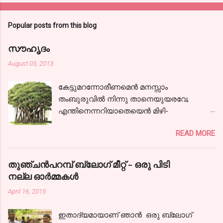
Popular posts from this blog
സൗഹൃദം
August 05, 2013
കേട്ടുമറന്നോരീണമെന്‍ മനസ്സാം
തംബുരുവില്‍ നിന്നു താനെയുയരവേ,
എന്തിനെന്നറിയാതെയെന്‍ മിഴി-
കളൊരുമാത്ര സജലങ്ങളായ്! കാലരഥമേറി
READ MORE
ഞാനേറെ ദൂരം പോയ്‌ കാണാകാഴ്ചകള്‍
തന്‍ മാധുര്യവുമായ്; ഒടുവിലൊരു
പന്ഥാവിന്‍ മുന്നിലെത്തിയന്തിച്ചു- നില്‍ക്കേ
തുഞ്ചന്‍പറമ്പ് ബ്ലോഗ്‌ മീറ്റ്‌ - ഒരു പിടി
കേട്ടു,ഞാനായീണം വീണ്ടും.
നല്ല ഓര്‍മ്മകള്‍
നിന്നോര്‍മ്മകളെന്നില്‍ നിറഞ്ഞ നേരം നിന്‍
April 16, 2015
പുഞ്ചിരിയെന്നില്‍ വിടര്‍ന്ന നേരം
കൌമാരത്തിന്‍ കൈപിടിച്ചിന്നു ഞാന്‍
ഇതാദ്യമായാണ് ഞാന്‍ ഒരു ബ്ലോഗ്‌
കാലത്തിന്‍ വഴികളിലൂടൊന്ന്‍ തിരിഞ്ഞു