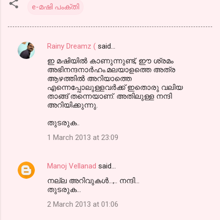
e-മഷി പംക്തി
Rainy Dreamz (
said…
C
ഇ മഷിയിൽ കാണുന്നുണ്ട്, ഈ ശ്രമം
o
അഭിനന്ദനാർഹം.മലയാളത്തെ അത്ര
m
ആഴത്തിൽ അറിയാത്തെ
എന്നെപ്പോലുള്ളവർക്ക് ഇതൊരു വലിയ
m
താങ്ങ് തന്നെയാണ്. അതിലുള്ള നന്ദി
അറിയിക്കുന്നു.
e
n
തുടരുക..
t
1 March 2013 at 23:09
s
Manoj Vellanad
said…
നല്ല അറിവുകള്‍...,.. നന്ദി...
തുടരുക...
2 March 2013 at 01:06