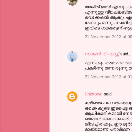
അജിത്‌ ഭായ് എന്നും 
എന്നുള്ള വ്യക്ലബ്യ
വെക്കേഷൻ ആകും എന്
പോലും ഒന്നും ചോദിച്ച
ഇവിടെ ശങ്കരേട്ടന് 
22 November 2013 at 00
സാജന്‍ വി എസ്സ്
said…
എനിക്കും അദേഹത്തെ ഒ
പകര്‍ന്നു തന്നിരുന്ന
22 November 2013 at 01
Unknown
said…
കഴിഞ്ഞ പല വര്‍ഷങ്ങ
ഒക്കെ കൂടെ ഇടപെട്ട
ആധികാരികമായി നേടിയിര
ഞങ്ങള്‍ക്കൊക്കെ ഒരിക
ജീവിച്ചിരിക്കും. ഈ ദ
മാത്രമാണ് പ്രാര്‍ഥന . ല