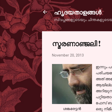
ഹൃദയതാളങ്ങള്‍
സ്വപ്നങ്ങളുടെയും ചിന്തകളുടെയ
സ്മരണാഞ്ജലി !
November 20, 2013
ഇന്നും 
പരിചയമുള
അത് അദ്
ആയില്ലല
അറിയുന്ന
പറ്റിയതാ
ഫേസ് ബുക
ശങ്കരേട്ടന്‍
ഒരു നിമി