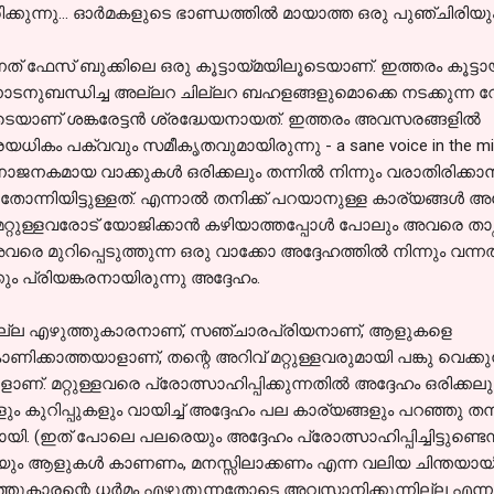
്കുന്നു... ഓര്‍മകളുടെ ഭാണ്ഡത്തില്‍ മായാത്ത ഒരു പുഞ്ചിരിയും 
്നത് ഫേസ് ബുക്കിലെ ഒരു കൂട്ടായ്മയിലൂടെയാണ്. ഇത്തരം കൂട്ട
ോടനുബന്ധിച്ച അല്ലറ ചില്ലറ ബഹളങ്ങളുമൊക്കെ നടക്കുന്ന വ
െയാണ് ശങ്കരേട്ടന്‍ ശ്രദ്ധേയനായത്. ഇത്തരം അവസരങ്ങളില്‍
യധികം പക്വവും സമീകൃതവുമായിരുന്നു - a sane voice in the mids
വേദനാജനകമായ വാക്കുകള്‍ ഒരിക്കലും തന്നില്‍ നിന്നും വരാതിരിക്കാന
് തോന്നിയിട്ടുള്ളത്. എന്നാല്‍ തനിക്ക് പറയാനുള്ള കാര്യങ്ങള്‍ അ
 മറ്റുള്ളവരോട് യോജിക്കാന്‍ കഴിയാത്തപ്പോള്‍ പോലും അവരെ താഴ്ത്തി
രെ മുറിപ്പെടുത്തുന്ന ഒരു വാക്കോ അദ്ദേഹത്തില്‍ നിന്നും വന്
ക്കും പ്രിയങ്കരനായിരുന്നു അദ്ദേഹം.
രു നല്ല എഴുത്തുകാരനാണ്, സഞ്ചാരപ്രിയനാണ്, ആളുകളെ
ണിക്കാത്തയാളാണ്, തന്റെ അറിവ് മറ്റുള്ളവരുമായി പങ്കു വെക്കുന
്. മറ്റുള്ളവരെ പ്രോത്സാഹിപ്പിക്കുന്നതില്‍ അദ്ദേഹം ഒരിക്കലും
ം കുറിപ്പുകളും വായിച്ച് അദ്ദേഹം പല കാര്യങ്ങളും പറഞ്ഞു തന്നിട്
. (ഇത് പോലെ പലരെയും അദ്ദേഹം പ്രോത്സാഹിപ്പിച്ചിട്ടുണ്ടെന
ിയും ആളുകള്‍ കാണണം, മനസ്സിലാക്കണം എന്ന വലിയ ചിന്തയായിര
എഴുത്തുകാരന്റെ ധര്‍മം എഴുതുന്നതോടെ അവസാനിക്കുന്നില്ല എന്