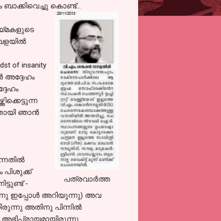
ബാക്കിവെച്ചു കൊണ്ട്...
ായ്മകളുടെ
േളയില്‍
t of insanity
്‍ അദ്ദേഹം
ദ്ദേഹം
ക്കെട്ടുന്ന
നതായി ഞാന്‍
്നതില്‍
 പിശുക്ക്
പത്രവാര്‍ത്ത
ടുണ്ട് -
്നു ഇപ്പോള്‍ അറിയുന്നു) അവ
ുന്നു അതിനു പിന്നില്‍
ന അഭിപ്രായമായിരുന്നു