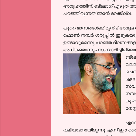
അദ്ദേഹത്തിന്. ബ്ലോഗ്‌ എഴുതിയാല
പറഞ്ഞിരുന്നത് ഞാന്‍ മറക്കില്ല.
കുറെ മാസങ്ങള്‍ക്ക് മുന്പ് അദ്ദേഹ
ഫോണ്‍ നമ്പര്‍ ഗ്രൂപ്പില്‍ ഇടുകയ
ഉണ്ടാവുമെന്നു പറഞ്ഞ ദിവസങ്ങളി
അധികമൊന്നും സംസാരിച്ചില്ലെങ്
ബ്ലോ
വല്ല
ചെന്
എന്ന
സ്വാ
നമ്പറ
കുഴപ
മനസ്
എന്ന
വലിയവനായിരുന്നു എന്ന്‍ ഈ വൈക