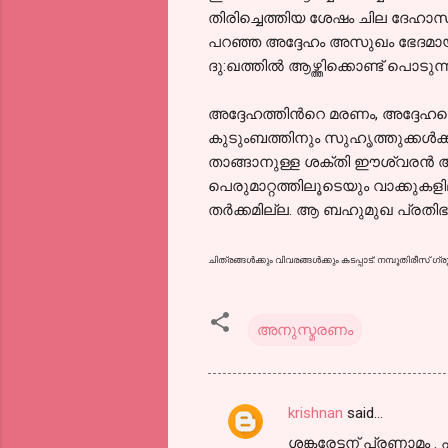
തിരിച്ചെത്തിയ ശേഷം ചില ദേഹാസ്
പറഞ്ഞ അദ്ദേഹം അസുഖം ഭേദമായാല്‍
ദു:ഖത്തില്‍ ആഴ്ത്തിക്കൊണ്ട് പൊട
അദ്ദേഹത്തിന്‍റെ മരണം, അദ്ദേഹത്
കുടുംബത്തിനും സുഹൃത്തുക്കള്‍
താങ്ങാനുള്ള ശക്തി ഈശ്വരന്‍ അവര്‍
പെരുമാറ്റത്തിലൂടെയും വാക്കുകളില
തര്‍ക്കമില്ല. ആ ബഹുമുഖ പ്രതിഭയു
ചിത്രങ്ങള്‍ക്കും വിവരങ്ങള്‍ക്കും കടപ്പാട്: നമ്പൂതിരീസ് ഗ്രൂപ്
അനുസ്മരണം
krishnan
said…
C
ശങ്കരേട്ടന് പ്രണാമം 