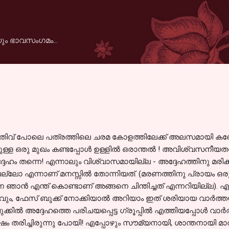
Skip to main content
ും ഭാവസംഗമം...
പതിവ് പോലെ പത്രത്തിലെ ചരമ കോളത്തിലേക്ക് അലസമായി കണ്ണ
്ള ഒരു മുഖം കണ്ടപ്പോള്‍ ഉള്ളില്‍ ഒരാന്തല്‍ ! അവിശ്വസനീയ
ദേഹം തന്നെ! എന്നാലും വിശ്വാസമായില്ല - അദ്ദേഹത്തിനു മരിക
്ലോ എന്നാണ് മനസ്സില്‍ തോന്നിയത്. (മരണത്തിനു പ്രായം ഒര
 ഞാന്‍ എന്ത് കൊണ്ടാണ് അങ്ങനെ ചിന്തിച്ചത് എന്നറിയില്ല). എന
വും, ഫേസ് ബുക്ക് നോക്കിയാല്‍ അറിയാം ഇത് ശരിയായ വാര്‍ത്തയല
്കില്‍ അദ്ദേഹത്തെ പരിചയപ്പെട്ട ഗ്രൂപ്പില്‍ എത്തിയപ്പോള്‍ വാര്
ഷം തരിച്ചിരുന്നു പോയി! എപ്പോഴും സൗമ്യനായി, ശാന്തനായി മാത്രം 