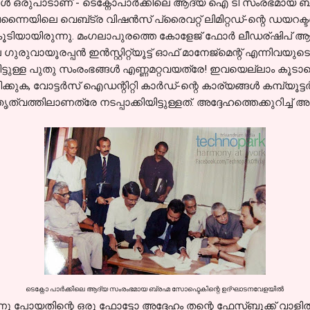
ങ്ങള്‍ ഒരുപാടാണ്‌ - ടെക്നോപാര്‍ക്കിലെ ആദ്യ ഐ ടി സംരഭമായ ബ
ന്നൈയിലെ വെബ്ട്ര വിഷന്‍സ് പ്രൈവറ്റ് ലിമിറ്റഡ്-ന്റെ ഡയറ
കൂടിയായിരുന്നു. മംഗലാപുരത്തെ കോളേജ് ഫോര്‍ ലീഡര്ഷിപ് ആന
രുവായൂരപ്പന്‍ ഇന്‍സ്റ്റിറ്റ്യൂട്ട് ഓഫ് മാനേജ്‌മെന്റ്‌ എന്നിവയുട
കിയിട്ടുള്ള പുതു സംരംഭങ്ങള്‍ എണ്ണമറ്റവയത്രേ! ഇവയെല്ലാം കൂ
ല്കരിക്കുക, വോട്ടര്‍സ് ഐഡന്റിറ്റി കാര്‍ഡ്‌-ന്റെ കാര്യങ്ങള്‍ കമ്പ്യ
ൃത്വത്തിലാണത്രേ നടപ്പാക്കിയിട്ടുള്ളത്. അദ്ദേഹത്തെക്കുറിച്ച് 
ടെക്നോ പാര്‍ക്കിലെ ആദ്യ സംരംഭമായ
ബ്രഹ്മ സോഫ്ടെകിന്റെ ഉദ്ഘാടനവേളയില്‍
ന്നു പോയതിന്റെ ഒരു ഫോട്ടോ അദ്ദേഹം തന്റെ ഫേസ്ബുക്ക് വാളില്